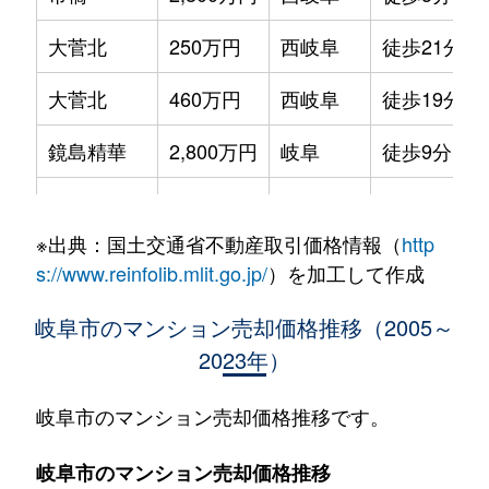
大菅北
250万円
西岐阜
徒歩21分
大菅北
460万円
西岐阜
徒歩19分
鏡島精華
2,800万円
岐阜
徒歩9分
加納栄町通
3,500万円
岐阜
徒歩4分
※出典：国土交通省不動産取引価格情報（
http
加納大黒町
3,300万円
岐阜
徒歩11分
s://www.reinfolib.mlit.go.jp/
）を加工して作成
加納天神町
3,600万円
岐阜
徒歩4分
岐阜市のマンション売却価格推移（2005～
2023年）
加納天神町
3,200万円
岐阜
徒歩6分
加納水野町
240万円
岐阜
徒歩7分
岐阜市のマンション売却価格推移です。
蕪城町
2,700万円
岐阜
徒歩11分
岐阜市のマンション売却価格推移