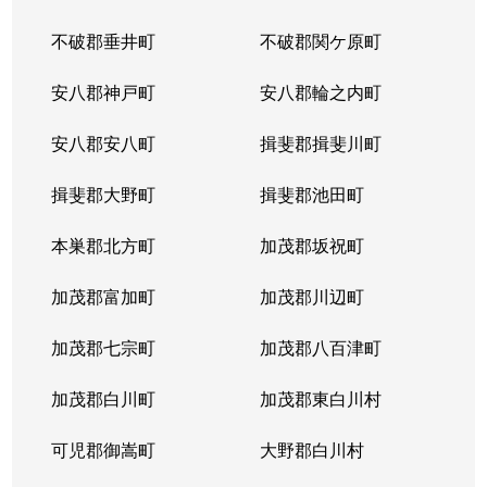
不破郡垂井町
不破郡関ケ原町
薮田南
200万円
西岐阜
徒歩25分
安八郡神戸町
安八郡輪之内町
山吹町
1,500万円
岐阜
徒歩45分
安八郡安八町
揖斐郡揖斐川町
吉野町
3,800万円
岐阜
徒歩6分
揖斐郡大野町
揖斐郡池田町
吉野町
4,900万円
岐阜
徒歩6分
本巣郡北方町
加茂郡坂祝町
吉野町
2,300万円
岐阜
徒歩5分
加茂郡富加町
加茂郡川辺町
吉野町
3,300万円
岐阜
徒歩5分
加茂郡七宗町
加茂郡八百津町
吉野町
4,000万円
岐阜
徒歩4分
加茂郡白川町
加茂郡東白川村
六条東
1,700万円
岐阜
徒歩19分
可児郡御嵩町
大野郡白川村
若宮町
1,500万円
岐阜
徒歩19分