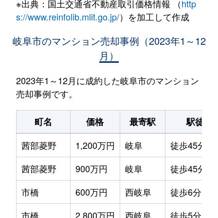
※出典：国土交通省不動産取引価格情報 （
http
s://www.reinfolib.mlit.go.jp/
）を加工して作成
岐阜市のマンション売却事例（2023年1～12
月）
2023年1～12月に成約した岐阜市のマンション
売却事例です。
町名
価格
最寄駅
駅徒歩
茜部菱野
1,200万円
岐阜
徒歩45分
茜部菱野
900万円
岐阜
徒歩45分
市橋
600万円
西岐阜
徒歩6分
市橋
2,800万円
西岐阜
徒歩5分