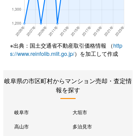
長良
2,100万円
岐阜
徒歩45分
長良丘
1,400万円
岐阜
徒歩45分
浪花町
110万円
岐阜
徒歩21分
※出典：国土交通省不動産取引価格情報 （
http
浪花町
150万円
岐阜
徒歩21分
s://www.reinfolib.mlit.go.jp/
）を加工して作成
西荘
2,700万円
西岐阜
徒歩10分
岐阜県の市区町村からマンション売却・査定情
橋本町
2,300万円
岐阜
徒歩8分
報を探す
橋本町
2,800万円
岐阜
徒歩5分
橋本町
3,600万円
岐阜
徒歩5分
岐阜市
大垣市
橋本町
2,600万円
岐阜
徒歩7分
高山市
多治見市