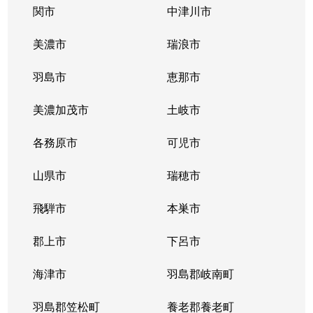
橋本町
5,700万円
岐阜
徒歩5分
関市
中津川市
花ノ木町
1,800万円
岐阜
徒歩1時間1
美濃市
瑞浪市
日野西
520万円
岐阜
徒歩1時間1
羽島市
恵那市
福住町
1,600万円
岐阜
徒歩9分
美濃加茂市
土岐市
平和通
1,200万円
岐阜
徒歩1時間1
各務原市
可児市
平和通
550万円
岐阜
徒歩1時間1
山県市
瑞穂市
細畑
500万円
岐阜
徒歩45分
飛騨市
本巣市
真砂町
郡上市
2,000万円
下呂市
岐阜
徒歩16分
海津市
羽島郡岐南町
御手洗
2,800万円
岐阜
徒歩45分
羽島郡笠松町
養老郡養老町
薮田中
1,900万円
西岐阜
徒歩15分