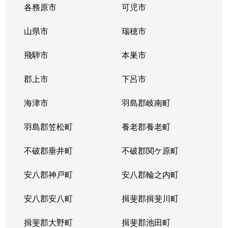
各務原市
可児市
山県市
瑞穂市
飛騨市
本巣市
郡上市
下呂市
海津市
羽島郡岐南町
羽島郡笠松町
養老郡養老町
不破郡垂井町
不破郡関ケ原町
安八郡神戸町
安八郡輪之内町
安八郡安八町
揖斐郡揖斐川町
揖斐郡大野町
揖斐郡池田町