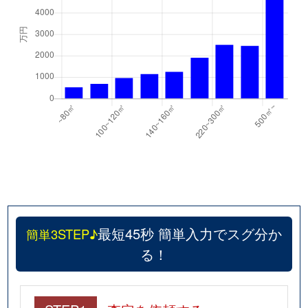
最短45秒 簡単入力でスグ分か
簡単3STEP♪
る！