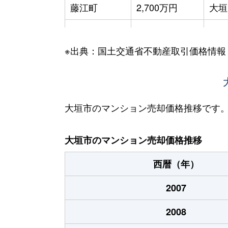
藤江町
2,700万円
大垣
見取町
1,900万円
大垣
※出典：国土交通省不動産取引価格情報
見取町
1,700万円
大垣
室本町
3,400万円
大垣
安井町
1,000万円
大垣
大垣市のマンション売却価格推移です
大垣市のマンション売却価格推移
西暦（年）
2007
2008