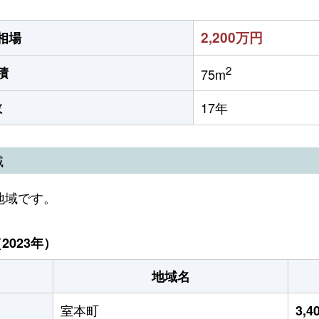
2,200万円
相場
2
積
75m
数
17年
域
地域です。
023年）
地域名
室本町
3,