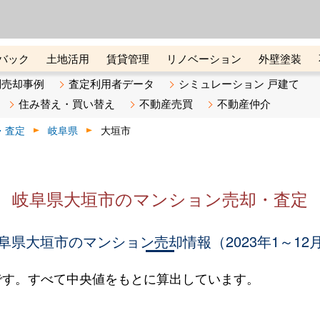
ーズ株式会社（東証グロース上
初めての方へ
ビスです 証券コード：4445
バック
土地活用
賃貸管理
リノベーション
外壁塗装
ライン講座
リビンマガジンBiz
不動産売却ご相談デスク
別売却事例
査定利用者データ
シミュレーション 戸建て
住み替え・買い替え
不動産売買
不動産仲介
・査定
岐阜県
大垣市
岐阜県大垣市のマンション売却・査定
阜県大垣市のマンション売却情報（2023年1～12
です。すべて中央値をもとに算出しています。