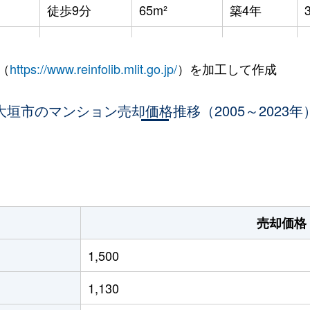
徒歩9分
65m²
築4年
徒歩6分
65m²
築26年
（
https://www.reinfolib.mlit.go.jp/
）を加工して作成
徒歩4分
70m²
築25年
大垣市のマンション売却価格推移（2005～2023年
徒歩10分
70m²
築17年
徒歩28分
65m²
築31年
。
売却価格
1,500
1,130