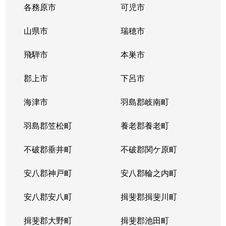
各務原市
可児市
山県市
瑞穂市
飛騨市
本巣市
郡上市
下呂市
海津市
羽島郡岐南町
羽島郡笠松町
養老郡養老町
不破郡垂井町
不破郡関ケ原町
安八郡神戸町
安八郡輪之内町
安八郡安八町
揖斐郡揖斐川町
揖斐郡大野町
揖斐郡池田町