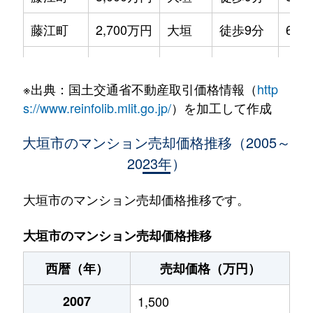
藤江町
2,700万円
大垣
徒歩9分
65m
見取町
1,900万円
大垣
徒歩6分
65m
※出典：国土交通省不動産取引価格情報（
http
見取町
1,700万円
大垣
徒歩4分
70m
s://www.reinfolib.mlit.go.jp/
）を加工して作成
室本町
3,400万円
大垣
徒歩10分
70m
大垣市のマンション売却価格推移（2005～
2023年）
安井町
1,000万円
大垣
徒歩28分
65m
大垣市のマンション売却価格推移です。
大垣市のマンション売却価格推移
西暦（年）
売却価格（万円）
2007
1,500