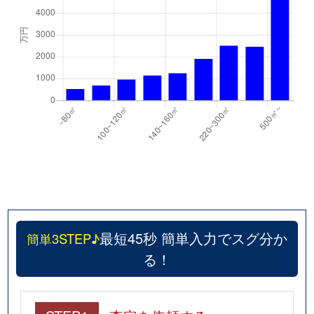
最短45秒 簡単入力でスグ分か
簡単3STEP♪
る！