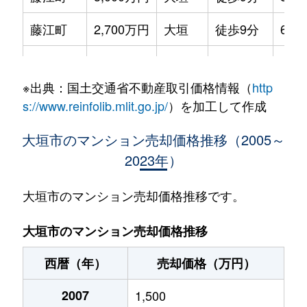
藤江町
2,700万円
大垣
徒歩9分
65m
見取町
1,900万円
大垣
徒歩6分
65m
※出典：国土交通省不動産取引価格情報（
http
見取町
1,700万円
大垣
徒歩4分
70m
s://www.reinfolib.mlit.go.jp/
）を加工して作成
室本町
3,400万円
大垣
徒歩10分
70m
大垣市のマンション売却価格推移（2005～
2023年）
安井町
1,000万円
大垣
徒歩28分
65m
大垣市のマンション売却価格推移です。
大垣市のマンション売却価格推移
西暦（年）
売却価格（万円）
2007
1,500