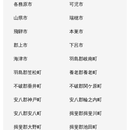
各務原市
可児市
山県市
瑞穂市
飛騨市
本巣市
郡上市
下呂市
海津市
羽島郡岐南町
羽島郡笠松町
養老郡養老町
不破郡垂井町
不破郡関ケ原町
安八郡神戸町
安八郡輪之内町
安八郡安八町
揖斐郡揖斐川町
揖斐郡大野町
揖斐郡池田町