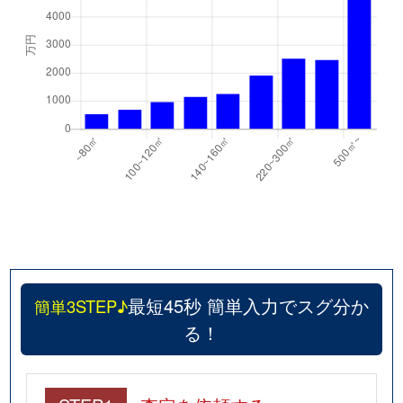
最短45秒 簡単入力でスグ分か
簡単3STEP♪
る！