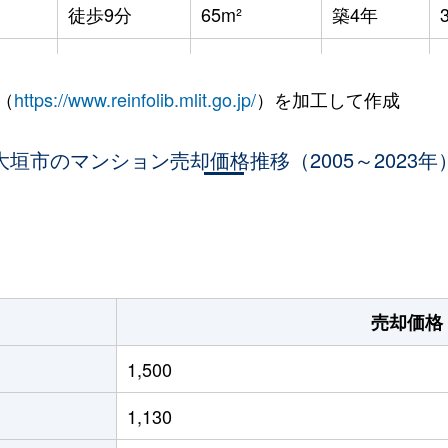
徒歩9分
65m²
築4年
徒歩6分
65m²
築26年
（
https://www.reinfolib.mlit.go.jp/
）を加工して作成
徒歩4分
70m²
築25年
大垣市のマンション売却価格推移（2005～2023年
徒歩10分
70m²
築17年
徒歩28分
65m²
築31年
。
売却価格
1,500
1,130