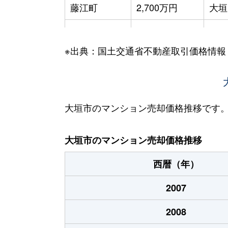
藤江町
2,700万円
大垣
見取町
1,900万円
大垣
※出典：国土交通省不動産取引価格情報
見取町
1,700万円
大垣
室本町
3,400万円
大垣
安井町
1,000万円
大垣
大垣市のマンション売却価格推移です
大垣市のマンション売却価格推移
西暦（年）
2007
2008