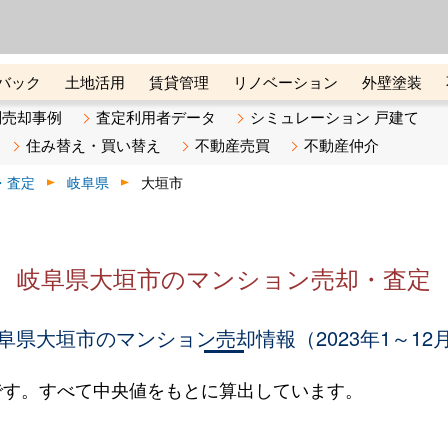
ーズ株式会社（東証グロース上
初めての方へ
ビスです 証券コード：4445
バック
土地活用
賃貸管理
リノベーション
外壁塗装
ライン講座
リビンマガジンBiz
不動産売却ご相談デスク
別売却事例
査定利用者データ
シミュレーション 戸建て
住み替え・買い替え
不動産売買
不動産仲介
・査定
岐阜県
大垣市
岐阜県大垣市のマンション売却・査定
阜県大垣市のマンション売却情報（2023年1～12
です。すべて中央値をもとに算出しています。