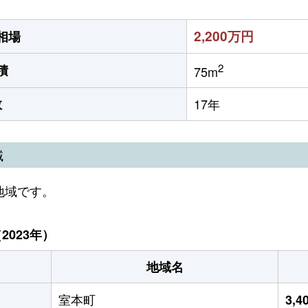
2,200万円
相場
2
積
75m
数
17年
域
地域です。
023年）
地域名
室本町
3,