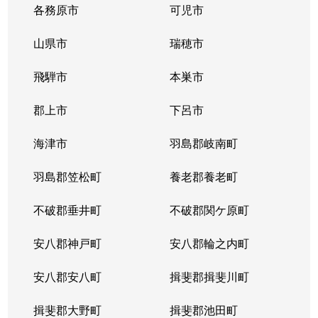
各務原市
可児市
山県市
瑞穂市
飛騨市
本巣市
郡上市
下呂市
海津市
羽島郡岐南町
羽島郡笠松町
養老郡養老町
不破郡垂井町
不破郡関ケ原町
安八郡神戸町
安八郡輪之内町
安八郡安八町
揖斐郡揖斐川町
揖斐郡大野町
揖斐郡池田町