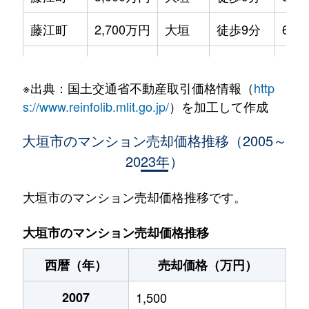
藤江町
2,700万円
大垣
徒歩9分
65m
見取町
1,900万円
大垣
徒歩6分
65m
※出典：国土交通省不動産取引価格情報（
http
見取町
1,700万円
大垣
徒歩4分
70m
s://www.reinfolib.mlit.go.jp/
）を加工して作成
室本町
3,400万円
大垣
徒歩10分
70m
大垣市のマンション売却価格推移（2005～
2023年）
安井町
1,000万円
大垣
徒歩28分
65m
大垣市のマンション売却価格推移です。
大垣市のマンション売却価格推移
西暦（年）
売却価格（万円）
2007
1,500