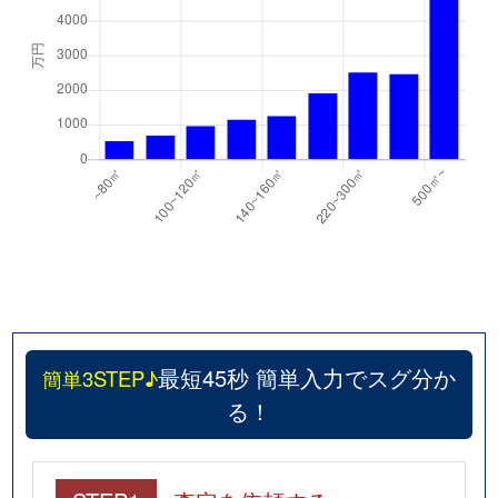
最短45秒 簡単入力でスグ分か
簡単3STEP♪
る！