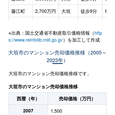
藤江町
2,700万円
大垣
徒歩9分
65m
見取町
1,900万円
大垣
徒歩6分
65m
※出典：国土交通省不動産取引価格情報（
http
見取町
1,700万円
大垣
徒歩4分
70m
s://www.reinfolib.mlit.go.jp/
）を加工して作成
室本町
3,400万円
大垣
徒歩10分
70m
大垣市のマンション売却価格推移（2005～
2023年）
安井町
1,000万円
大垣
徒歩28分
65m
大垣市のマンション売却価格推移です。
大垣市のマンション売却価格推移
西暦（年）
売却価格（万円）
2007
1,500