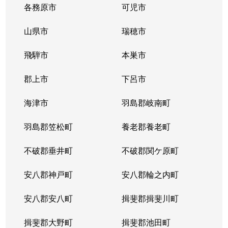
各務原市
可児市
山県市
瑞穂市
飛騨市
本巣市
郡上市
下呂市
海津市
羽島郡岐南町
羽島郡笠松町
養老郡養老町
不破郡垂井町
不破郡関ケ原町
安八郡神戸町
安八郡輪之内町
安八郡安八町
揖斐郡揖斐川町
揖斐郡大野町
揖斐郡池田町