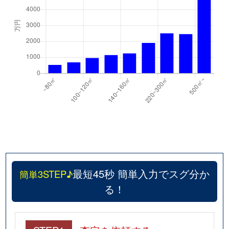
最短45秒 簡単入力でスグ分か
簡単3STEP♪
る！