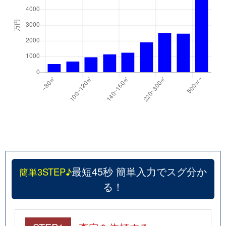
最短45秒 簡単入力でスグ分か
簡単3STEP♪
る！