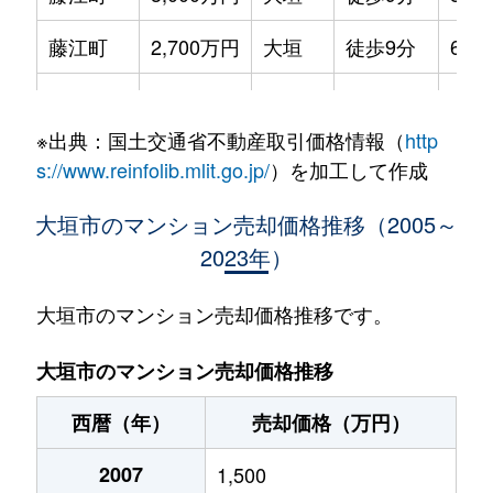
藤江町
2,700万円
大垣
徒歩9分
65m
見取町
1,900万円
大垣
徒歩6分
65m
※出典：国土交通省不動産取引価格情報（
http
見取町
1,700万円
大垣
徒歩4分
70m
s://www.reinfolib.mlit.go.jp/
）を加工して作成
室本町
3,400万円
大垣
徒歩10分
70m
大垣市のマンション売却価格推移（2005～
2023年）
安井町
1,000万円
大垣
徒歩28分
65m
大垣市のマンション売却価格推移です。
大垣市のマンション売却価格推移
西暦（年）
売却価格（万円）
2007
1,500