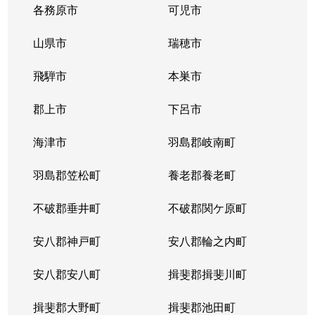
各務原市
可児市
山県市
瑞穂市
飛騨市
本巣市
郡上市
下呂市
海津市
羽島郡岐南町
羽島郡笠松町
養老郡養老町
不破郡垂井町
不破郡関ケ原町
安八郡神戸町
安八郡輪之内町
安八郡安八町
揖斐郡揖斐川町
揖斐郡大野町
揖斐郡池田町