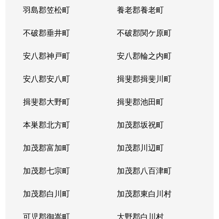
羽島郡笠松町
養老郡養老町
不破郡垂井町
不破郡関ケ原町
安八郡神戸町
安八郡輪之内町
安八郡安八町
揖斐郡揖斐川町
揖斐郡大野町
揖斐郡池田町
本巣郡北方町
加茂郡坂祝町
加茂郡富加町
加茂郡川辺町
加茂郡七宗町
加茂郡八百津町
加茂郡白川町
加茂郡東白川村
可児郡御嵩町
大野郡白川村