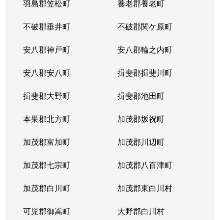
羽島郡笠松町
養老郡養老町
不破郡垂井町
不破郡関ケ原町
安八郡神戸町
安八郡輪之内町
安八郡安八町
揖斐郡揖斐川町
揖斐郡大野町
揖斐郡池田町
本巣郡北方町
加茂郡坂祝町
加茂郡富加町
加茂郡川辺町
加茂郡七宗町
加茂郡八百津町
加茂郡白川町
加茂郡東白川村
可児郡御嵩町
大野郡白川村