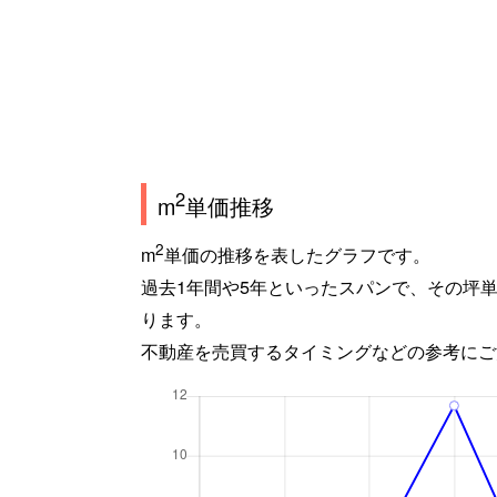
2
m
単価推移
2
m
単価の推移を表したグラフです。
過去1年間や5年といったスパンで、その坪
ります。
不動産を売買するタイミングなどの参考にご