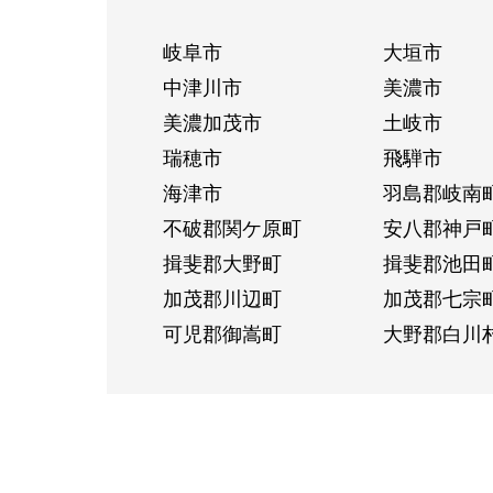
岐阜市
大垣市
中津川市
美濃市
美濃加茂市
土岐市
瑞穂市
飛騨市
海津市
羽島郡岐南
不破郡関ケ原町
安八郡神戸
揖斐郡大野町
揖斐郡池田
加茂郡川辺町
加茂郡七宗
可児郡御嵩町
大野郡白川