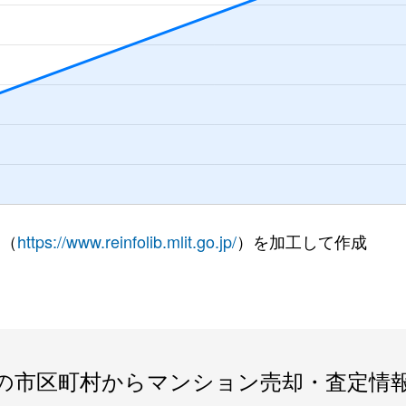
 （
https://www.reinfolib.mlit.go.jp/
）を加工して作成
の市区町村からマンション売却・査定情