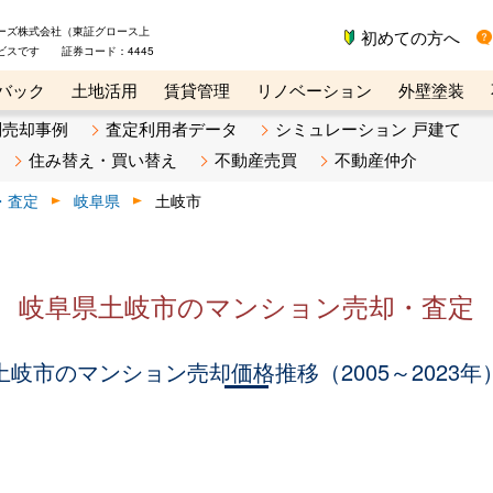
ーズ株式会社（東証グロース上
初めての方へ
ビスです 証券コード：4445
バック
土地活用
賃貸管理
リノベーション
外壁塗装
ライン講座
リビンマガジンBiz
不動産売却ご相談デスク
別売却事例
査定利用者データ
シミュレーション 戸建て
住み替え・買い替え
不動産売買
不動産仲介
・査定
岐阜県
土岐市
岐阜県土岐市のマンション売却・査定
土岐市のマンション売却価格推移（2005～2023年
。