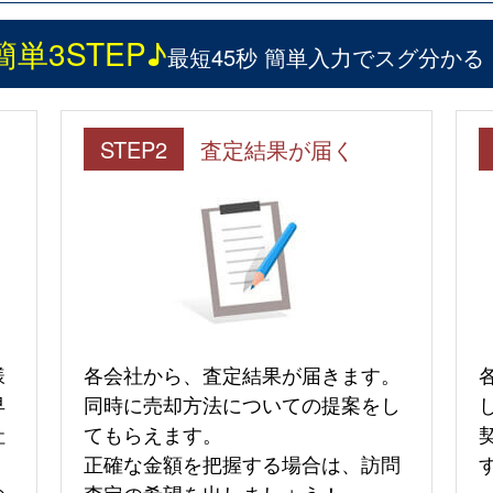
簡単3STEP♪
最短45秒 簡単入力でスグ分かる
STEP2
査定結果が届く
様
各会社から、査定結果が届きます。
早
同時に売却方法についての提案をし
社
てもらえます。
正確な金額を把握する場合は、訪問
の
査定の希望を出しましょう！