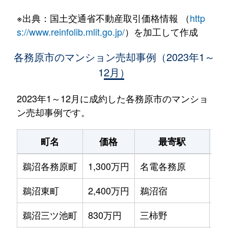
※出典：国土交通省不動産取引価格情報 （
http
s://www.reinfolib.mlit.go.jp/
）を加工して作成
各務原市のマンション売却事例（2023年1～
12月）
2023年1～12月に成約した各務原市のマンショ
ン売却事例です。
町名
価格
最寄駅
鵜沼各務原町
1,300万円
名電各務原
徒
鵜沼東町
2,400万円
鵜沼宿
徒
鵜沼三ツ池町
830万円
三柿野
徒