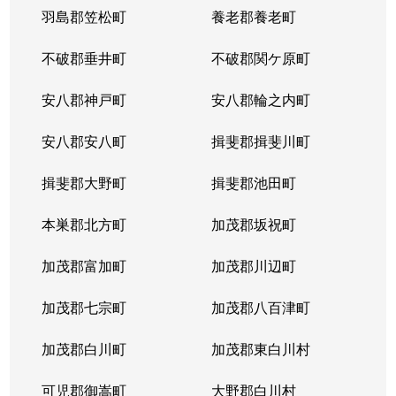
羽島郡笠松町
養老郡養老町
不破郡垂井町
不破郡関ケ原町
安八郡神戸町
安八郡輪之内町
安八郡安八町
揖斐郡揖斐川町
揖斐郡大野町
揖斐郡池田町
本巣郡北方町
加茂郡坂祝町
加茂郡富加町
加茂郡川辺町
加茂郡七宗町
加茂郡八百津町
加茂郡白川町
加茂郡東白川村
可児郡御嵩町
大野郡白川村