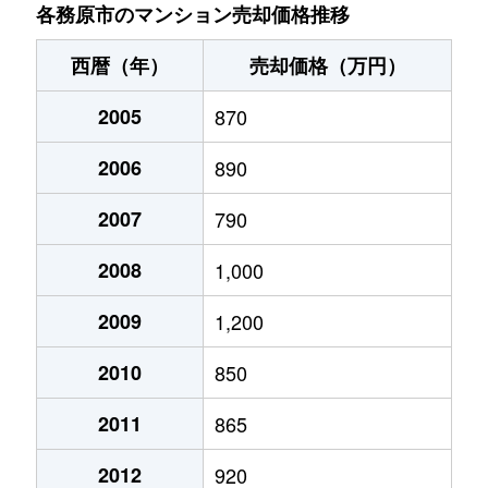
蘇原六軒町
1,300万円
六軒(岐阜)
徒
各務原市のマンション売却価格推移
那加桜町
2,600万円
各務原市役所前
徒
西暦（年）
売却価格（万円）
那加門前町
2,900万円
各務原市役所前
徒
2005
870
2006
890
2007
790
2008
1,000
2009
1,200
2010
850
2011
865
2012
920