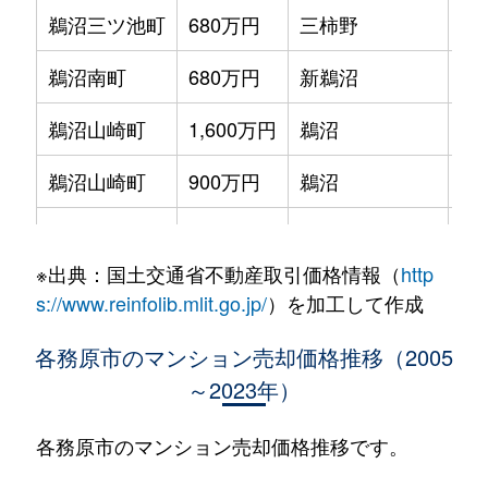
鵜沼三ツ池町
680万円
三柿野
徒
鵜沼南町
680万円
新鵜沼
徒
鵜沼山崎町
1,600万円
鵜沼
徒
鵜沼山崎町
900万円
鵜沼
徒
鵜沼山崎町
970万円
鵜沼
徒
※出典：国土交通省不動産取引価格情報（
http
蘇原月丘町
70万円
蘇原
徒
s://www.reinfolib.mlit.go.jp/
）を加工して作成
蘇原月丘町
150万円
蘇原
徒
各務原市のマンション売却価格推移（2005
～2023年）
蘇原東栄町
900万円
蘇原
徒
蘇原村雨町
750万円
六軒(岐阜)
徒
各務原市のマンション売却価格推移です。