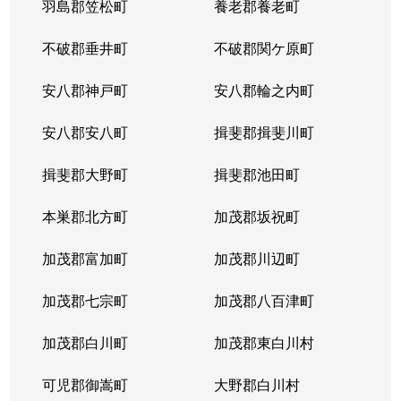
羽島郡笠松町
養老郡養老町
不破郡垂井町
不破郡関ケ原町
安八郡神戸町
安八郡輪之内町
安八郡安八町
揖斐郡揖斐川町
揖斐郡大野町
揖斐郡池田町
本巣郡北方町
加茂郡坂祝町
加茂郡富加町
加茂郡川辺町
加茂郡七宗町
加茂郡八百津町
加茂郡白川町
加茂郡東白川村
可児郡御嵩町
大野郡白川村