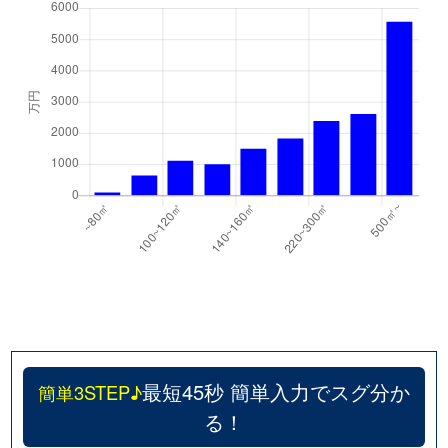
最短45秒 簡単入力でスグ分か
簡単3STEP♪
る！