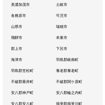
美濃加茂市
土岐市
各務原市
可児市
山県市
瑞穂市
飛騨市
本巣市
郡上市
下呂市
海津市
羽島郡岐南町
羽島郡笠松町
養老郡養老町
不破郡垂井町
不破郡関ケ原町
安八郡神戸町
安八郡輪之内町
安八郡安八町
揖斐郡揖斐川町