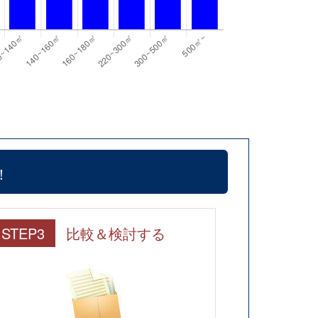
！
STEP3
比較＆検討する