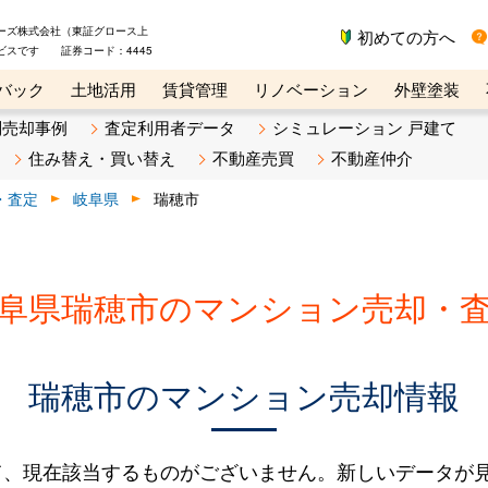
ーズ株式会社（東証グロース上
初めての方へ
ビスです 証券コード：4445
バック
土地活用
賃貸管理
リノベーション
外壁塗装
ライン講座
リビンマガジンBiz
不動産売却ご相談デスク
別売却事例
査定利用者データ
シミュレーション 戸建て
住み替え・買い替え
不動産売買
不動産仲介
・査定
岐阜県
瑞穂市
阜県瑞穂市のマンション売却・
瑞穂市のマンション売却情報
て、現在該当するものがございません。新しいデータが