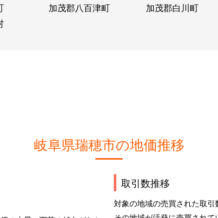
町
加茂郡八百津町
加茂郡白川町
村
岐阜県瑞穂市の地価推移
取引数推移
対象の地域の売買された取引
その地域が活発に売買されて