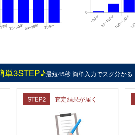
簡単3STEP♪
最短45秒 簡単入力でスグ分かる
STEP2
査定結果が届く