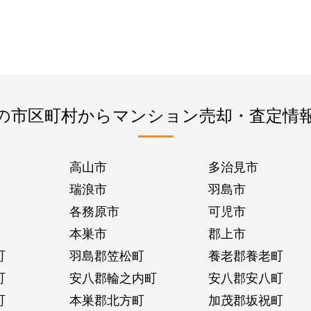
の市区町村からマンション売却・査定情
高山市
多治見市
瑞浪市
羽島市
各務原市
可児市
本巣市
郡上市
町
羽島郡笠松町
養老郡養老町
町
安八郡輪之内町
安八郡安八町
町
本巣郡北方町
加茂郡坂祝町