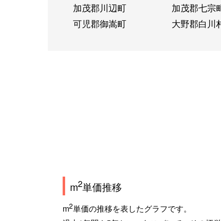
加茂郡川辺町
加茂郡七宗
可児郡御嵩町
大野郡白川
2
m
単価推移
2
m
単価の推移を表したグラフです。