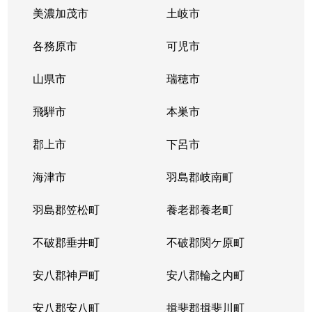
美濃加茂市
土岐市
各務原市
可児市
山県市
瑞穂市
飛騨市
本巣市
郡上市
下呂市
海津市
羽島郡岐南町
羽島郡笠松町
養老郡養老町
不破郡垂井町
不破郡関ケ原町
安八郡神戸町
安八郡輪之内町
安八郡安八町
揖斐郡揖斐川町