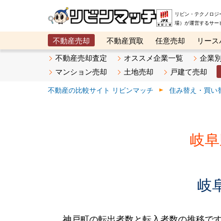
リビン・テクノロジ
場）が運営するサー
不動産売却
不動産買取
任意売却
リース
メタ住宅展示場
ベスト不動産カンパニー
オン
不動産売却査定
オススメ企業一覧
企業
マンション売却
土地売却
戸建て売却
不動産の比較サイト リビンマッチ
住み替え・買い
岐阜
岐
神戸町の転出者数と転入者数の推移です。2