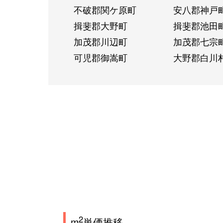
不破郡関ケ原町
安八郡神戸
揖斐郡大野町
揖斐郡池田
加茂郡川辺町
加茂郡七宗
可児郡御嵩町
大野郡白川
2
m
単価推移