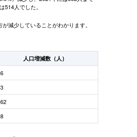
は514人でした。
方が減少していることがわかります。
人口増減数（人）
46
83
162
38