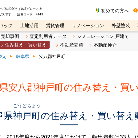
ーズ株式会社（東証グロース上
初めての方へ
ビスです 証券コード：4445
バック
土地活用
賃貸管理
リノベーション
外壁塗装
ライン講座
リビンマガジンBiz
不動産売却ご相談デスク
別売却事例
査定利用者データ
シミュレーション 戸建て
住み替え・買い替え
不動産売買
不動産仲介
替え
岐阜県
安八郡神戸町
県安八郡神戸町の住み替え・買
ごうどちょう
阜県
神戸町
の住み替え・買い替え
018年度から2021年度にかけて、転出者数は33人（5.