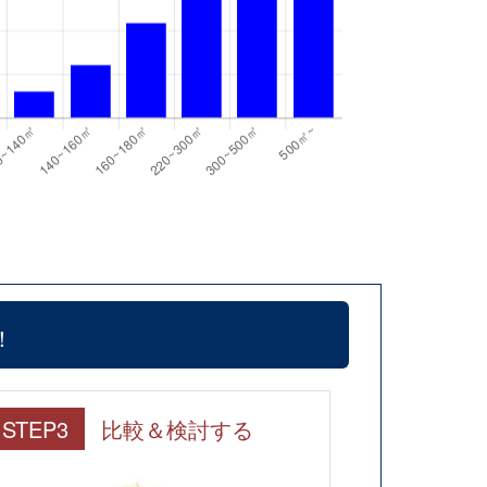
！
STEP3
比較＆検討する