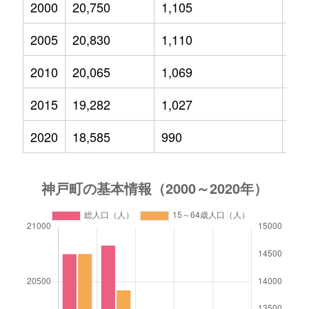
2000
20,750
1,105
3,0
2005
20,830
1,110
3,0
2010
20,065
1,069
2,8
2015
19,282
1,027
2,4
2020
18,585
990
2,1