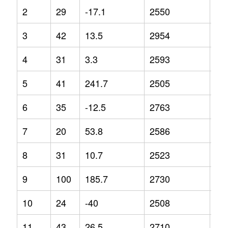
2
29
-17.1
2550
4.6
3
42
13.5
2954
13
4
31
3.3
2593
-1.
5
41
241.7
2505
-12
6
35
-12.5
2763
-2.
7
20
53.8
2586
4.2
8
31
10.7
2523
-9
9
100
185.7
2730
2.6
10
24
-40
2508
5.7
11
43
26.5
2710
2.6