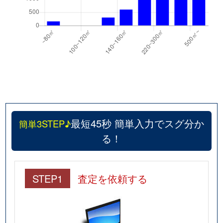
最短45秒 簡単入力でスグ分か
簡単3STEP♪
る！
STEP1
査定を依頼する