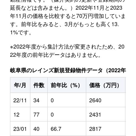
延長などは含みません。）2022年11月と2023
年11月の価格を比較すると70万円増加していま
す。前年比をみると、3月がもっとも高く13.
1%です。
※2022年度から集計方法が変更されたため、20
22年度の前年比データはありません。
岐阜県のレインズ新規登録物件データ（2022年11月～
年/月
件数
前年比（%）
価格（万円）
前
22/11
34
0
2640
0
12
77
0
2431
0
23/01
40
66.7
2817
1.5