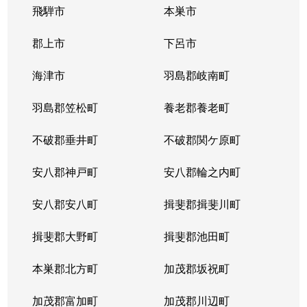
飛騨市
本巣市
郡上市
下呂市
海津市
羽島郡岐南町
羽島郡笠松町
養老郡養老町
不破郡垂井町
不破郡関ケ原町
安八郡神戸町
安八郡輪之内町
安八郡安八町
揖斐郡揖斐川町
揖斐郡大野町
揖斐郡池田町
本巣郡北方町
加茂郡坂祝町
加茂郡富加町
加茂郡川辺町