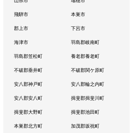
山県市
瑞穂市
飛騨市
本巣市
郡上市
下呂市
海津市
羽島郡岐南町
羽島郡笠松町
養老郡養老町
不破郡垂井町
不破郡関ケ原町
安八郡神戸町
安八郡輪之内町
安八郡安八町
揖斐郡揖斐川町
揖斐郡大野町
揖斐郡池田町
本巣郡北方町
加茂郡坂祝町