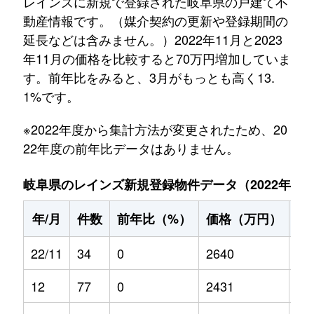
レインズに新規で登録された岐阜県の戸建て不
動産情報です。（媒介契約の更新や登録期間の
延長などは含みません。）2022年11月と2023
年11月の価格を比較すると70万円増加していま
す。前年比をみると、3月がもっとも高く13.
1%です。
※2022年度から集計方法が変更されたため、20
22年度の前年比データはありません。
岐阜県のレインズ新規登録物件データ（2022年11月～
年/月
件数
前年比（%）
価格（万円）
前
22/11
34
0
2640
0
12
77
0
2431
0