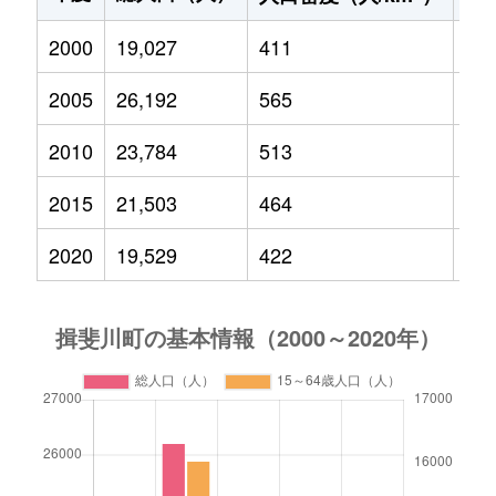
2000
19,027
411
2,8
2005
26,192
565
3,2
2010
23,784
513
2,8
2015
21,503
464
2,3
2020
19,529
422
1,9