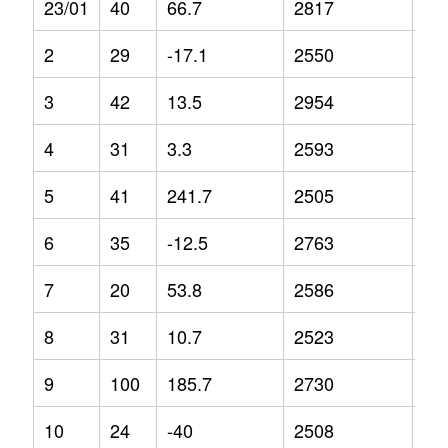
23/01
40
66.7
2817
1.5
2
29
-17.1
2550
4.6
3
42
13.5
2954
13
4
31
3.3
2593
-1.
5
41
241.7
2505
-12
6
35
-12.5
2763
-2.
7
20
53.8
2586
4.2
8
31
10.7
2523
-9
9
100
185.7
2730
2.6
10
24
-40
2508
5.7