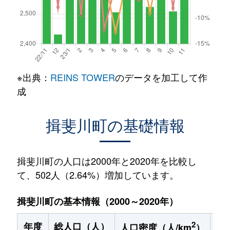
※出典：
REINS TOWER
のデータを加工して作
成
揖斐川町の基礎情報
揖斐川町の人口は2000年と2020年を比較し
て、502人（2.64%）増加しています。
揖斐川町の基本情報（2000～2020年）
2
年度
総人口（人）
1
人口密度（人/km
）