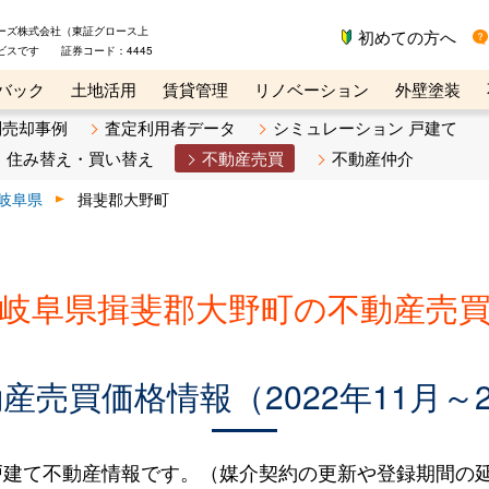
ーズ株式会社（東証グロース上
初めての方へ
ビスです 証券コード：4445
バック
土地活用
賃貸管理
リノベーション
外壁塗装
ライン講座
リビンマガジンBiz
不動産売却ご相談デスク
別売却事例
査定利用者データ
シミュレーション 戸建て
住み替え・買い替え
不動産売買
不動産仲介
岐阜県
揖斐郡大野町
岐阜県揖斐郡大野町の不動産売
売買価格情報（2022年11月～2
建て不動産情報です。（媒介契約の更新や登録期間の延長