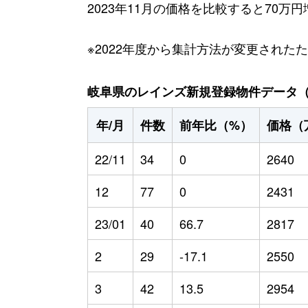
2023年11月の価格を比較すると70万
※2022年度から集計方法が変更された
岐阜県のレインズ新規登録物件データ（20
年/月
件数
前年比（%）
価格（
22/11
34
0
2640
12
77
0
2431
23/01
40
66.7
2817
2
29
-17.1
2550
3
42
13.5
2954