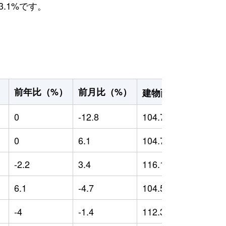
.1%です。
2
前年比（%）
前月比（%）
）
建物面積（m
）
0
-12.8
104.7
0
0
6.1
104.77
0
-2.2
3.4
116.17
7
6.1
-4.7
104.52
4
-4
-1.4
112.39
6