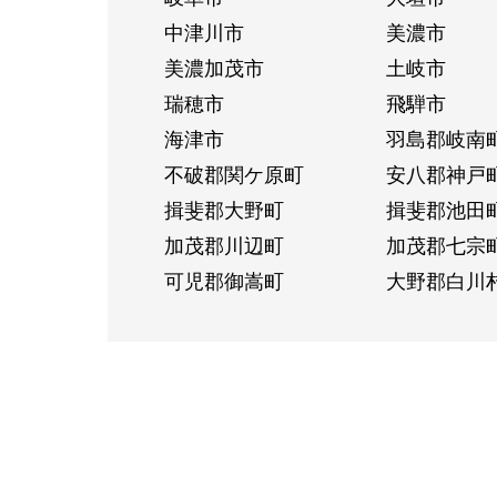
中津川市
美濃市
美濃加茂市
土岐市
瑞穂市
飛騨市
海津市
羽島郡岐南
不破郡関ケ原町
安八郡神戸
揖斐郡大野町
揖斐郡池田
加茂郡川辺町
加茂郡七宗
可児郡御嵩町
大野郡白川