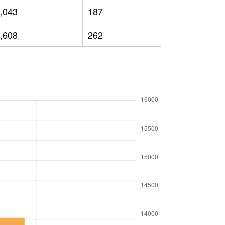
,043
187
7,366
,608
262
7,547