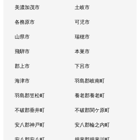
美濃加茂市
土岐市
各務原市
可児市
山県市
瑞穂市
飛騨市
本巣市
郡上市
下呂市
海津市
羽島郡岐南町
羽島郡笠松町
養老郡養老町
不破郡垂井町
不破郡関ケ原町
安八郡神戸町
安八郡輪之内町
安八郡安八町
揖斐郡揖斐川町