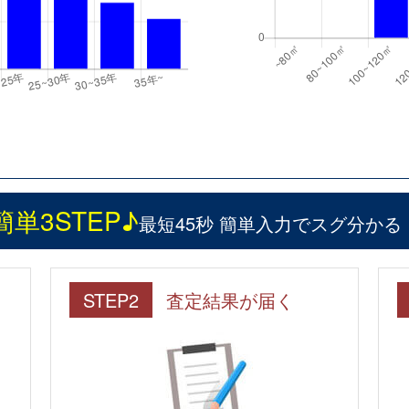
簡単3STEP♪
最短45秒 簡単入力でスグ分かる
STEP2
査定結果が届く