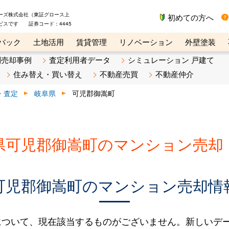
ーズ株式会社（東証グロース上
初めての方へ
ビスです 証券コード：4445
バック
土地活用
賃貸管理
リノベーション
外壁塗装
ライン講座
リビンマガジンBiz
不動産売却ご相談デスク
別売却事例
査定利用者データ
シミュレーション 戸建て
住み替え・買い替え
不動産売買
不動産仲介
・査定
岐阜県
可児郡御嵩町
県可児郡御嵩町のマンション売却
可児郡御嵩町のマンション売却情
について、現在該当するものがございません。新しいデ