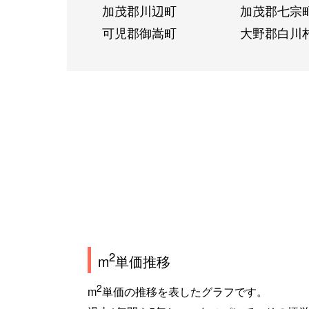
加茂郡川辺町
加茂郡七宗
可児郡御嵩町
大野郡白川
2
m
単価推移
2
m
単価の推移を表したグラフです。