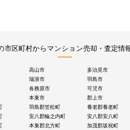
の市区町村からマンション売却・査定情
高山市
多治見市
瑞浪市
羽島市
各務原市
可児市
本巣市
郡上市
町
羽島郡笠松町
養老郡養老町
町
安八郡輪之内町
安八郡安八町
町
本巣郡北方町
加茂郡坂祝町