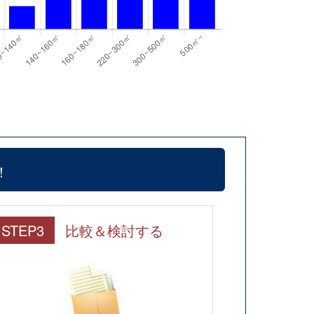
！
STEP3
比較＆検討する