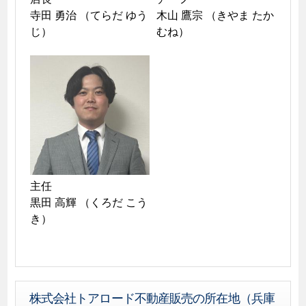
寺田 勇治 （てらだ ゆう
木山 鷹宗 （きやま たか
じ）
むね）
主任 

黒田 高輝 （くろだ こう
き）
株式会社トアロード不動産販売の所在地（兵庫