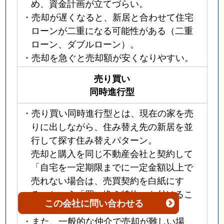
め、資金計画が立てづらい。
・売却が遅くなると、新居と合わせて住宅
ローンが二重になる可能性がある（二重
ローン、ダブルローン）。
・売却を急ぐと売却額が安くなりやすい。
売り買い
同時進行型
・売り買い同時進行型とは、現在の家を売
りに出しながら、住み替え先の新居を並
行して探す住み替えパターン。
売却と購入を同じ不動産会社と契約して
「自宅を一定期限までに一定金額以上で
売れない場合は、売買契約を白紙にす
る」という「買い換え特約」を付けるこ
この会社
に問い合わせる
ともあります。
・また、一般的な仲介で売却が難しい場