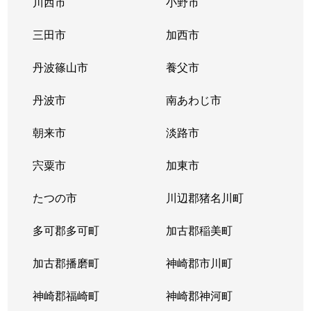
川西市
小野市
三田市
加西市
丹波篠山市
養父市
丹波市
南あわじ市
朝来市
淡路市
宍粟市
加東市
たつの市
川辺郡猪名川町
多可郡多可町
加古郡稲美町
加古郡播磨町
神崎郡市川町
神崎郡福崎町
神崎郡神河町