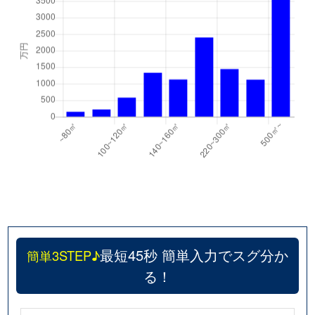
最短45秒 簡単入力でスグ分か
簡単3STEP♪
る！