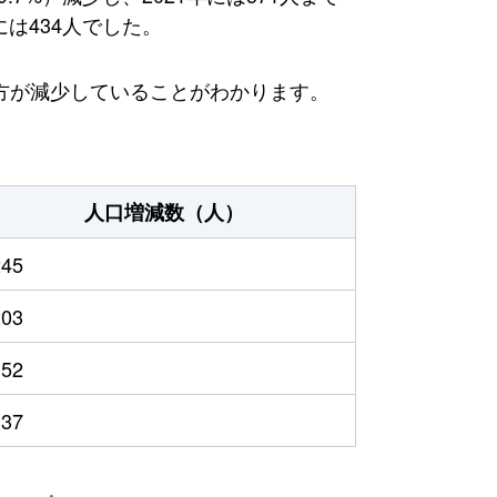
には434人でした。
方が減少していることがわかります。
人口増減数（人）
245
203
152
137