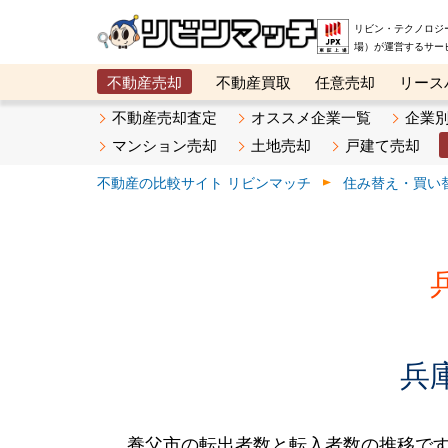
リビン・テクノロジ
場）が運営するサー
不動産売却
不動産買取
任意売却
リース
メタ住宅展示場
ベスト不動産カンパニー
オン
不動産売却査定
オススメ企業一覧
企業
マンション売却
土地売却
戸建て売却
不動産の比較サイト リビンマッチ
住み替え・買い
兵
養父市の転出者数と転入者数の推移です。2