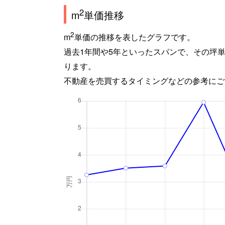
2
m
単価推移
2
m
単価の推移を表したグラフです。
過去1年間や5年といったスパンで、その坪
ります。
不動産を売買するタイミングなどの参考にご