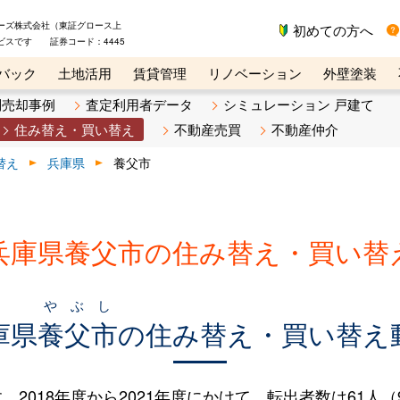
ーズ株式会社（東証グロース上
初めての方へ
ビスです 証券コード：4445
バック
土地活用
賃貸管理
リノベーション
外壁塗装
ライン講座
リビンマガジンBiz
不動産売却ご相談デスク
別売却事例
査定利用者データ
シミュレーション 戸建て
住み替え・買い替え
不動産売買
不動産仲介
替え
兵庫県
養父市
兵庫県養父市の住み替え・買い替
やぶし
庫県
養父市
の住み替え・買い替え
018年度から2021年度にかけて、転出者数は61人（9.