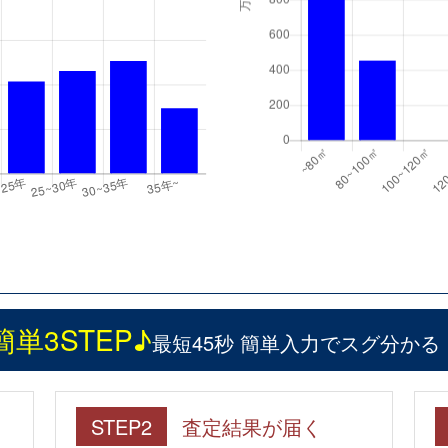
簡単3STEP♪
最短45秒 簡単入力でスグ分かる
STEP2
査定結果が届く