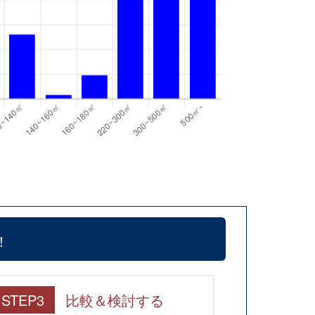
！
STEP3
比較＆検討する