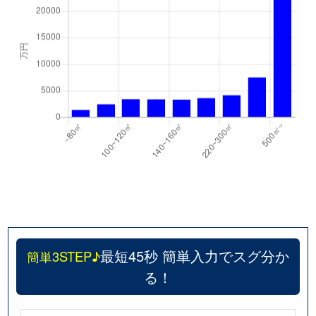
最短45秒 簡単入力でスグ分か
簡単3STEP♪
る！