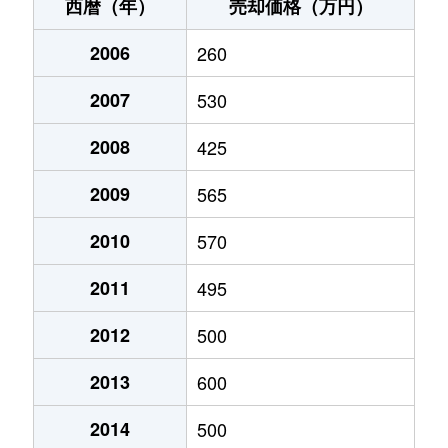
江刺銭町
260万円
水沢
徒歩1
西暦（年）
売却価格（万円）
江刺玉里
78万円
金ケ崎
徒歩2
2006
260
江刺西大通り
1,300万円
水沢
徒歩1
2007
530
江刺八日町
100万円
水沢
徒歩1
2008
425
江刺八日町
1,200万円
水沢
徒歩1
2009
565
江刺八日町
1,200万円
水沢
徒歩1
2010
570
2011
495
前沢
50万円
前沢
徒歩8
2012
500
前沢
500万円
前沢
徒歩7
2013
600
前沢
500万円
前沢
徒歩2
2014
500
前沢あすか通
790万円
前沢
徒歩1