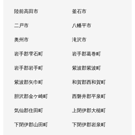
水沢羽田町駅前
220万円
水沢
徒歩4
陸前高田市
釜石市
水沢花園町
570万円
水沢
徒歩1
二戸市
八幡平市
水沢花園町
650万円
水沢
徒歩1
奥州市
滝沢市
水沢花園町
580万円
水沢
徒歩1
岩手郡雫石町
岩手郡葛巻町
水沢東上野町
720万円
水沢
徒歩1
岩手郡岩手町
紫波郡紫波町
水沢東上野町
2,100万円
水沢
徒歩1
紫波郡矢巾町
和賀郡西和賀町
水沢東大通り
胆沢郡金ケ崎町
250万円
西磐井郡平泉町
水沢
徒歩9
気仙郡住田町
上閉伊郡大槌町
水沢東中通り
830万円
水沢
徒歩2
下閉伊郡山田町
下閉伊郡岩泉町
水沢袋町
400万円
水沢
徒歩9