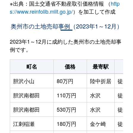
※出典：国土交通省不動産取引価格情報 （
http
s://www.reinfolib.mlit.go.jp/
）を加工して作成
奥州市の土地売却事例（2023年1～12月）
2023年1～12月に成約した奥州市の土地売却事
例です。
町名
価格
最寄駅
駅
胆沢小山
80万円
陸中折居
徒歩1
胆沢南都田
110万円
水沢
徒歩4
胆沢南都田
530万円
水沢
徒歩4
江刺稲瀬
180万円
金ケ崎
徒歩1