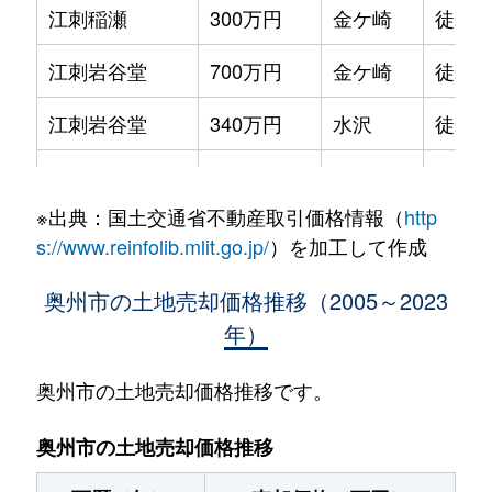
江刺稲瀬
300万円
金ケ崎
徒歩1
江刺岩谷堂
700万円
金ケ崎
徒歩1
江刺岩谷堂
340万円
水沢
徒歩1
江刺岩谷堂
2,400万円
水沢
徒歩1
※出典：国土交通省不動産取引価格情報（
http
江刺岩谷堂
32,000万円
水沢
徒歩1
s://www.reinfolib.mlit.go.jp/
）を加工して作成
江刺大通り
450万円
金ケ崎
徒歩1
奥州市の土地売却価格推移（2005～2023
年）
江刺大通り
490万円
水沢
徒歩1
江刺愛宕
350万円
水沢
徒歩1
奥州市の土地売却価格推移です。
江刺愛宕
630万円
水沢
徒歩1
奥州市の土地売却価格推移