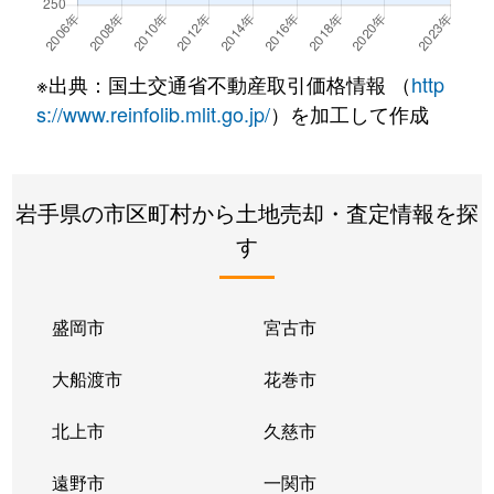
水沢上姉体
6,100万円
水沢
徒歩4
水沢佐倉河
120万円
水沢
徒歩4
※出典：国土交通省不動産取引価格情報 （
http
水沢佐倉河
42万円
水沢
徒歩4
s://www.reinfolib.mlit.go.jp/
）を加工して作成
水沢真城
570万円
水沢
徒歩2
岩手県の市区町村から土地売却・査定情報を探
水沢真城
480万円
水沢
徒歩4
す
水沢太日通り
20万円
水沢
徒歩1
水沢太日通り
1,400万円
水沢
徒歩1
盛岡市
宮古市
水沢台町
300万円
水沢
徒歩2
大船渡市
花巻市
水沢台町
200万円
水沢
徒歩1
北上市
久慈市
水沢西町
600万円
水沢
徒歩1
遠野市
一関市