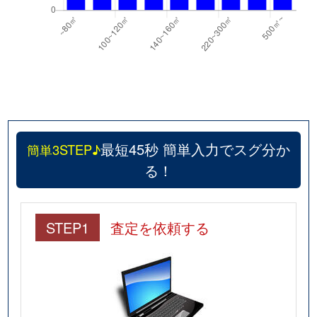
最短45秒 簡単入力でスグ分か
簡単3STEP♪
る！
STEP1
査定を依頼する