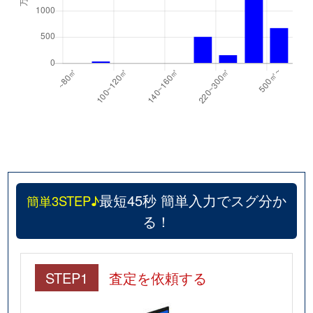
最短45秒 簡単入力でスグ分か
簡単3STEP♪
る！
STEP1
査定を依頼する