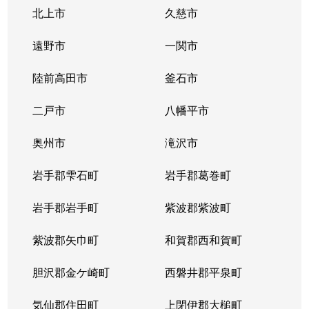
北上市
久慈市
遠野市
一関市
陸前高田市
釜石市
二戸市
八幡平市
奥州市
滝沢市
岩手郡雫石町
岩手郡葛巻町
岩手郡岩手町
紫波郡紫波町
紫波郡矢巾町
和賀郡西和賀町
胆沢郡金ケ崎町
西磐井郡平泉町
気仙郡住田町
上閉伊郡大槌町