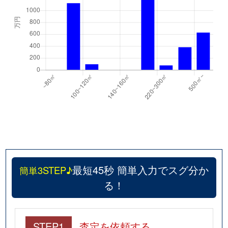
最短45秒 簡単入力でスグ分か
簡単3STEP♪
る！
STEP1
査定を依頼する