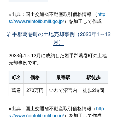
※出典：国土交通省不動産取引価格情報 （
http
s://www.reinfolib.mlit.go.jp/
）を加工して作成
岩手郡葛巻町の土地売却事例（2023年1～12
月）
2023年1～12月に成約した岩手郡葛巻町の土地
売却事例です。
町名
価格
最寄駅
駅徒歩
土
葛巻
270万円
いわて沼宮内
徒歩2時間
31
※出典：国土交通省不動産取引価格情報（
http
s://www.reinfolib.mlit.go.jp/
）を加工して作成