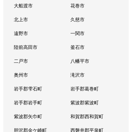
大船渡市
花巻市
北上市
久慈市
遠野市
一関市
陸前高田市
釜石市
二戸市
八幡平市
奥州市
滝沢市
岩手郡雫石町
岩手郡葛巻町
岩手郡岩手町
紫波郡紫波町
紫波郡矢巾町
和賀郡西和賀町
胆沢郡金ケ崎町
西磐井郡平泉町