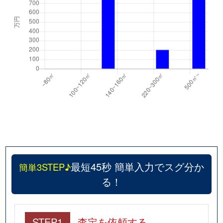
最短45秒 簡単入力でスグ分か
簡単3STEP♪
る！
STEP1
査定を依頼する