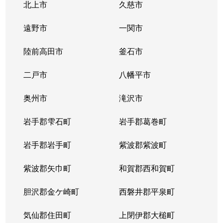
北上市
久慈市
遠野市
一関市
陸前高田市
釜石市
二戸市
八幡平市
奥州市
滝沢市
岩手郡雫石町
岩手郡葛巻町
岩手郡岩手町
紫波郡紫波町
紫波郡矢巾町
和賀郡西和賀町
胆沢郡金ケ崎町
西磐井郡平泉町
気仙郡住田町
上閉伊郡大槌町