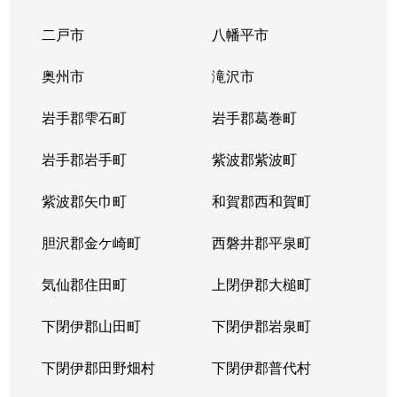
二戸市
八幡平市
奥州市
滝沢市
岩手郡雫石町
岩手郡葛巻町
岩手郡岩手町
紫波郡紫波町
紫波郡矢巾町
和賀郡西和賀町
胆沢郡金ケ崎町
西磐井郡平泉町
気仙郡住田町
上閉伊郡大槌町
下閉伊郡山田町
下閉伊郡岩泉町
下閉伊郡田野畑村
下閉伊郡普代村