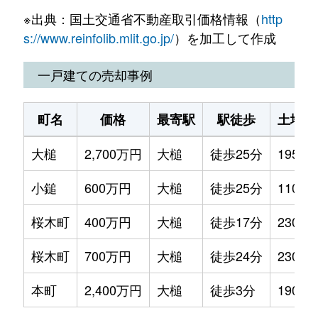
※出典：国土交通省不動産取引価格情報（
http
s://www.reinfolib.mlit.go.jp/
）を加工して作成
一戸建ての売却事例
町名
価格
最寄駅
駅徒歩
土地面
大槌
2,700万円
大槌
徒歩25分
195m²
小鎚
600万円
大槌
徒歩25分
1100m
桜木町
400万円
大槌
徒歩17分
230m²
桜木町
700万円
大槌
徒歩24分
230m²
本町
2,400万円
大槌
徒歩3分
190m²