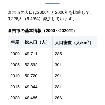
倉吉市の人口は2000年と2020年を比較して、
3,226人（6.49%）減少しています。
倉吉市の基本情報（2000～2020年）
2
年度
総人口（人）
1
人口密度（人/km
）
2000
49,711
285
7,4
2005
52,592
301
7,1
2010
50,720
291
6,5
2015
49,044
281
6,2
2020
46,485
266
5,7