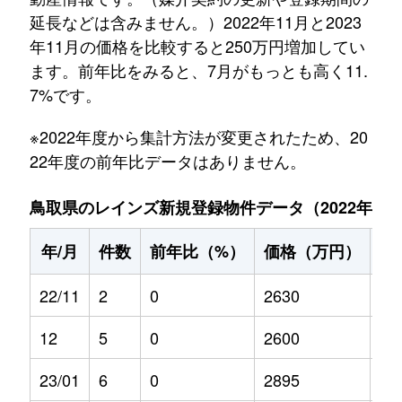
延長などは含みません。）2022年11月と2023
年11月の価格を比較すると250万円増加してい
ます。前年比をみると、7月がもっとも高く11.
7%です。
※2022年度から集計方法が変更されたため、20
22年度の前年比データはありません。
鳥取県のレインズ新規登録物件データ（2022年11月～
年/月
件数
前年比（%）
価格（万円）
前
22/11
2
0
2630
0
12
5
0
2600
0
23/01
6
0
2895
0