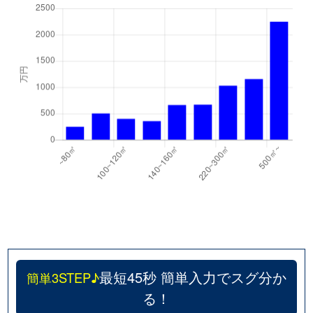
最短45秒 簡単入力でスグ分か
簡単3STEP♪
る！