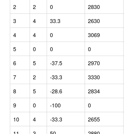
2
2
0
2830
0
3
4
33.3
2630
-12
4
4
0
3069
0
5
0
0
0
0
6
5
-37.5
2970
-1.
7
2
-33.3
3330
11
8
5
-28.6
2834
-0.
9
0
-100
0
0
10
4
-33.3
2655
-4.
11
3
50
2880
9.5