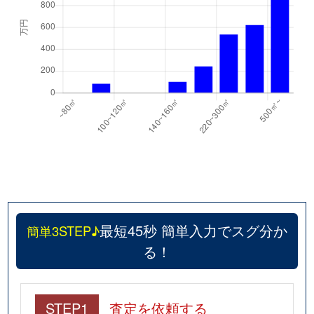
最短45秒 簡単入力でスグ分か
簡単3STEP♪
る！
STEP1
査定を依頼する