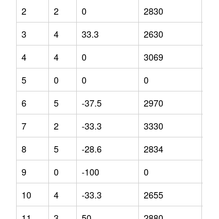
2
2
0
2830
0
3
4
33.3
2630
-12
4
4
0
3069
0
5
0
0
0
0
6
5
-37.5
2970
-1.
7
2
-33.3
3330
11
8
5
-28.6
2834
-0.
9
0
-100
0
0
10
4
-33.3
2655
-4.
11
3
50
2880
9.5