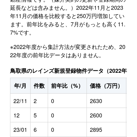
延長などは含みません。）2022年11月と2023
年11月の価格を比較すると250万円増加してい
ます。前年比をみると、7月がもっとも高く11.
7%です。
※2022年度から集計方法が変更されたため、20
22年度の前年比データはありません。
鳥取県のレインズ新規登録物件データ（2022年11月～
年/月
件数
前年比（%）
価格（万円）
前
22/11
2
0
2630
0
12
5
0
2600
0
23/01
6
0
2895
0