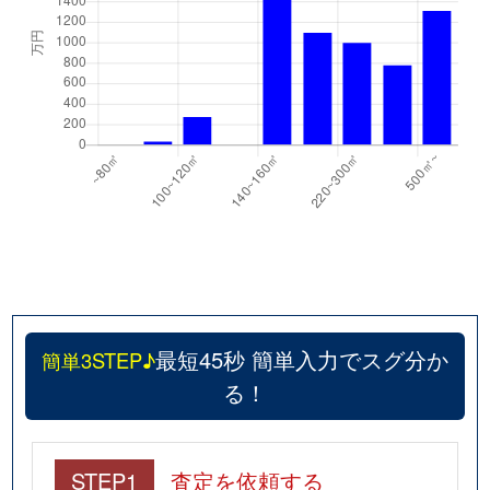
最短45秒 簡単入力でスグ分か
簡単3STEP♪
る！
STEP1
査定を依頼する