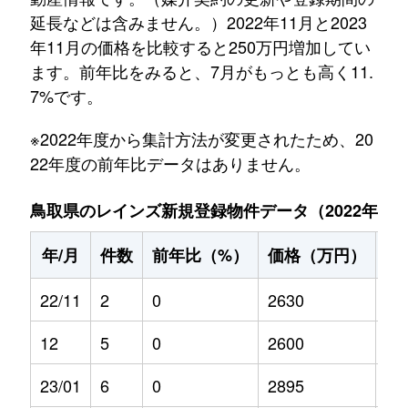
延長などは含みません。）2022年11月と2023
年11月の価格を比較すると250万円増加してい
ます。前年比をみると、7月がもっとも高く11.
7%です。
※2022年度から集計方法が変更されたため、20
22年度の前年比データはありません。
鳥取県のレインズ新規登録物件データ（2022年11月～
年/月
件数
前年比（%）
価格（万円）
前
22/11
2
0
2630
0
12
5
0
2600
0
23/01
6
0
2895
0