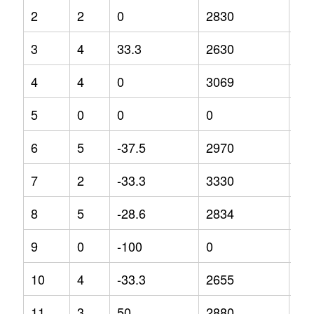
2
2
0
2830
0
3
4
33.3
2630
-12
4
4
0
3069
0
5
0
0
0
0
6
5
-37.5
2970
-1.
7
2
-33.3
3330
11
8
5
-28.6
2834
-0.
9
0
-100
0
0
10
4
-33.3
2655
-4.
11
3
50
2880
9.5