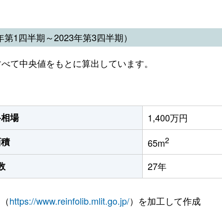
第1四半期～2023年第3四半期）
すべて中央値をもとに算出しています。
格相場
1,400万円
2
面積
65m
数
27年
 （
https://www.reinfolib.mlit.go.jp/
）を加工して作成