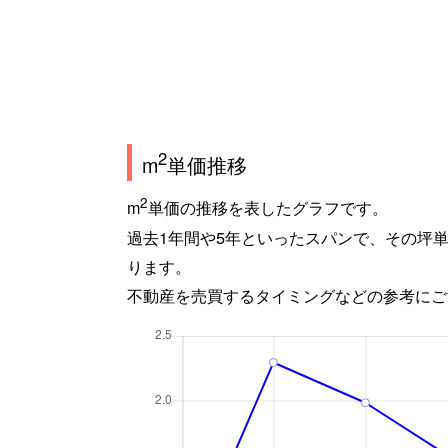
2
m
単価推移
2
m
単価の推移を表したグラフです。
過去1年間や5年といったスパンで、その坪
ります。
不動産を売買するタイミングなどの参考にご