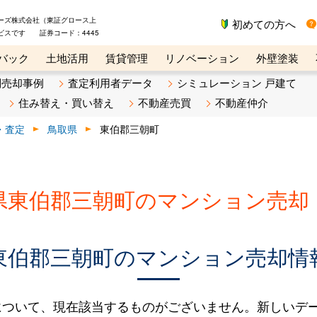
ーズ株式会社（東証グロース上
初めての方へ
ビスです 証券コード：4445
バック
土地活用
賃貸管理
リノベーション
外壁塗装
ライン講座
リビンマガジンBiz
不動産売却ご相談デスク
別売却事例
査定利用者データ
シミュレーション 戸建て
住み替え・買い替え
不動産売買
不動産仲介
・査定
鳥取県
東伯郡三朝町
県東伯郡三朝町のマンション売却
東伯郡三朝町のマンション売却情
について、現在該当するものがございません。新しいデ