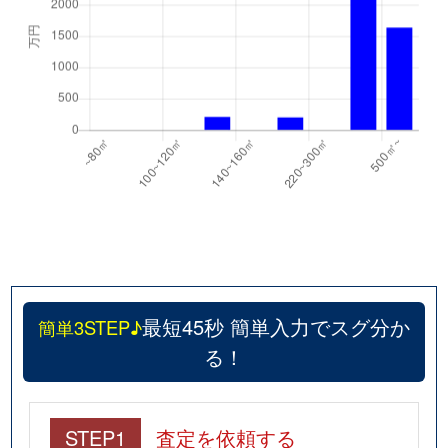
最短45秒 簡単入力でスグ分か
簡単3STEP♪
る！
STEP1
査定を依頼する