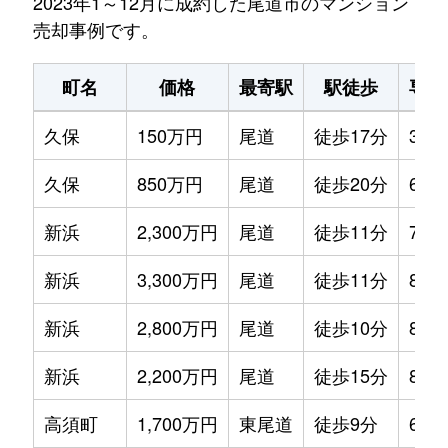
2023年1～12月に成約した尾道市のマンション
売却事例です。
町名
価格
最寄駅
駅徒歩
専有
久保
150万円
尾道
徒歩17分
30m
久保
850万円
尾道
徒歩20分
60m
新浜
2,300万円
尾道
徒歩11分
70m
新浜
3,300万円
尾道
徒歩11分
80m
新浜
2,800万円
尾道
徒歩10分
85m
新浜
2,200万円
尾道
徒歩15分
85m
高須町
1,700万円
東尾道
徒歩9分
65m