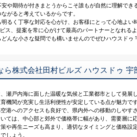
不安や期待が付きまとうからこそ誰もが自然に理解でき
つながると考えているからです。
も明るく丁寧な対応を心がけ、お客様にとって心地よい
ービス、提案を常に心がけて最高のパートナーとなれる
らどんな小さな疑問でも構いませんのでぜひハウスドゥ 
なら株式会社田村ビルズ ハウスドゥ 宇
は、瀬戸内海に面した温暖な気候と工業都市として発展
教育機関が充実し生活利便性が安定している点が魅力で
部空港へのアクセスも良好で、県内外への移動のしやす
おいては、中心部と郊外で価格帯に幅があり、需要層に
対策や再生ニーズも高まり、適切なタイミングと価格設
るでしょう。