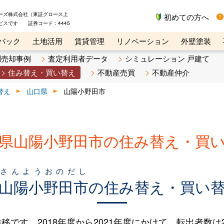
ーズ株式会社（東証グロース上
初めての方へ
ビスです 証券コード：4445
バック
土地活用
賃貸管理
リノベーション
外壁塗装
ライン講座
リビンマガジンBiz
不動産売却ご相談デスク
別売却事例
査定利用者データ
シミュレーション 戸建て
住み替え・買い替え
不動産売買
不動産仲介
替え
山口県
山陽小野田市
県山陽小野田市の住み替え・買
さんようおのだし
山陽小野田市
の住み替え・買い
す。2018年度から2021年度にかけて、転出者数は206人