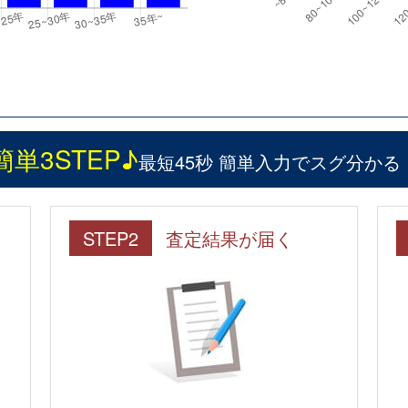
簡単3STEP♪
最短45秒 簡単入力でスグ分かる
STEP2
査定結果が届く