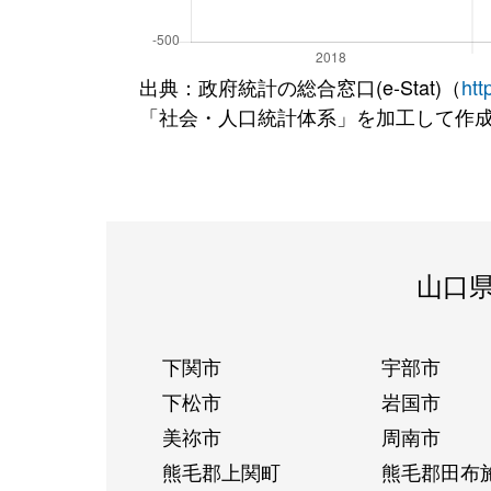
出典：政府統計の総合窓口(e-Stat)（
htt
「社会・人口統計体系」を加工して作
山口
下関市
宇部市
下松市
岩国市
美祢市
周南市
熊毛郡上関町
熊毛郡田布