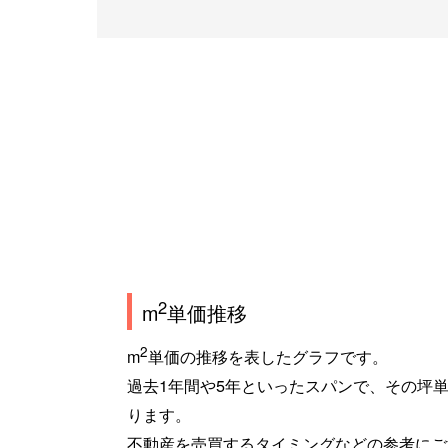
2
m
単価推移
2
m
単価の推移を表したグラフです。
過去1年間や5年といったスパンで、その坪
ります。
不動産を売買するタイミングなどの参考にご