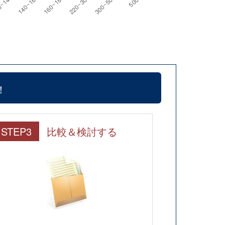
！
STEP3
比較＆検討する