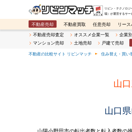
リビン・テクノロジ
場）が運営するサー
不動産売却
不動産買取
任意売却
リース
メタ住宅展示場
ベスト不動産カンパニー
オン
不動産売却査定
オススメ企業一覧
企業
マンション売却
土地売却
戸建て売却
不動産の比較サイト リビンマッチ
住み替え・買い
山口
山口県
山陽小野田市の転出者数と転入者数の推移で