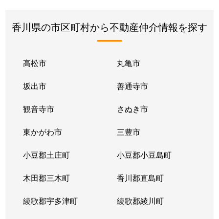
香川県の市区町村から不動産仲介情報を探す
高松市
丸亀市
坂出市
善通寺市
観音寺市
さぬき市
東かがわ市
三豊市
小豆郡土庄町
小豆郡小豆島町
木田郡三木町
香川郡直島町
綾歌郡宇多津町
綾歌郡綾川町