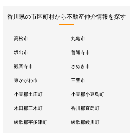
香川県の市区町村から不動産仲介情報を探す
高松市
丸亀市
坂出市
善通寺市
観音寺市
さぬき市
東かがわ市
三豊市
小豆郡土庄町
小豆郡小豆島町
木田郡三木町
香川郡直島町
綾歌郡宇多津町
綾歌郡綾川町