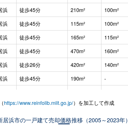
居浜
徒歩45分
210m²
100m²
居浜
徒歩45分
115m²
100m²
居浜
徒歩45分
165m²
115m²
居浜
徒歩45分
470m²
160m²
居浜
徒歩26分
420m²
140m²
居浜
徒歩45分
190m²
-
居浜
徒歩45分
220m²
120m²
（
https://www.reinfolib.mlit.go.jp/
）を加工して作成
居浜
徒歩21分
200m²
105m²
居浜
新居浜市の一戸建て売却価格推移（2005～2023年
徒歩18分
230m²
120m²