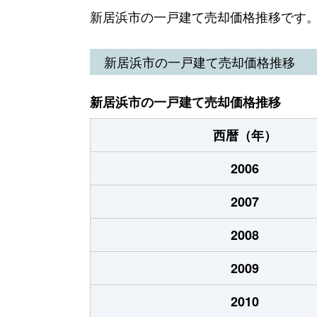
郷
300万円
新
新居浜市の一戸建て売却価格推移です
河内町
360万円
新
新居浜市の一戸建て売却価格推移
坂井町
3,100万円
新
新居浜市の一戸建て売却価格推移
坂井町
650万円
新
西暦（年）
桜木町
650万円
新
2006
繁本町
450万円
新
2007
東雲町
2,300万円
新
2008
東雲町
740万円
新
2009
篠場町
390万円
新
2010