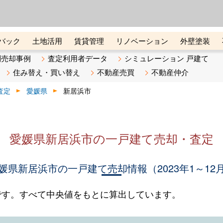
ーズ株式会社（東証グロース上
初めての方へ
ビスです 証券コード：4445
バック
土地活用
賃貸管理
リノベーション
外壁塗装
ライン講座
リビンマガジンBiz
不動産売却ご相談デスク
別売却事例
査定利用者データ
シミュレーション 戸建て
住み替え・買い替え
不動産売買
不動産仲介
査定
愛媛県
新居浜市
愛媛県新居浜市の一戸建て売却・査定
媛県新居浜市の一戸建て売却情報（2023年1～12
です。すべて中央値をもとに算出しています。