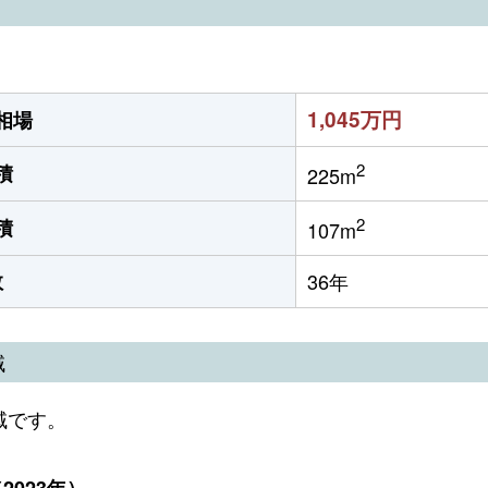
1,045万円
相場
2
積
225m
2
積
107m
数
36年
域
域です。
023年）