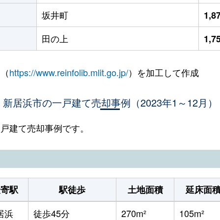
坂井町
1,
田の上
1,
 （
https://www.reinfolib.mlit.go.jp/
）を加工して作成
新居浜市の一戸建て売却事例（2023年1～12月）
の一戸建て売却事例です。
最寄駅
駅徒歩
土地面積
延床面
居浜
徒歩45分
270m²
105m²