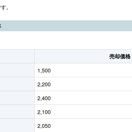
前
徒歩9分
120m²
90m²
です。
伊予
徒歩3分
170m²
90m²
移
(愛媛)
徒歩3分
1100m²
280m²
泉
徒歩11分
120m²
85m²
売却価格
前
徒歩11分
330m²
290m²
1,500
前
徒歩11分
150m²
130m²
2,200
前
徒歩16分
135m²
110m²
2,400
泉
徒歩18分
170m²
100m²
2,100
泉
徒歩11分
140m²
95m²
2,050