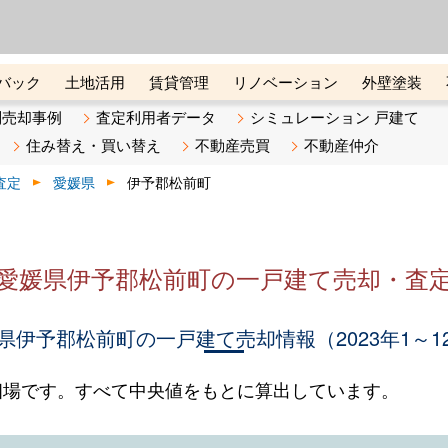
ーズ株式会社（東証グロース上
初めての方へ
ビスです 証券コード：4445
バック
土地活用
賃貸管理
リノベーション
外壁塗装
ライン講座
リビンマガジンBiz
不動産売却ご相談デスク
別売却事例
査定利用者データ
シミュレーション 戸建て
住み替え・買い替え
不動産売買
不動産仲介
査定
愛媛県
伊予郡松前町
愛媛県伊予郡松前町の一戸建て売却・査
県伊予郡松前町の一戸建て売却情報（2023年1～1
相場です。すべて中央値をもとに算出しています。