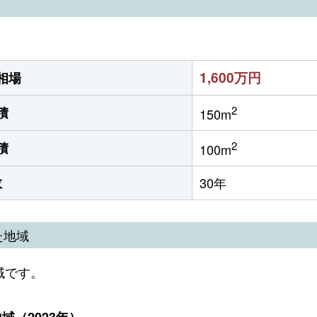
1,600万円
相場
2
積
150m
2
積
100m
数
30年
た地域
域です。
（2023年）