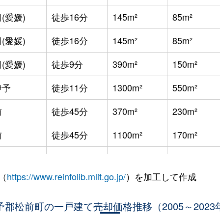
(愛媛)
徒歩16分
145m²
85m²
(愛媛)
徒歩16分
145m²
85m²
(愛媛)
徒歩9分
390m²
150m²
伊予
徒歩11分
1300m²
550m²
前
徒歩45分
370m²
230m²
前
徒歩45分
1100m²
170m²
蔵町
徒歩4分
135m²
90m²
（
https://www.reinfolib.mlit.go.jp/
）を加工して作成
蔵町
徒歩6分
150m²
95m²
蔵町
予郡松前町の一戸建て売却価格推移（2005～2023
徒歩9分
100m²
80m²