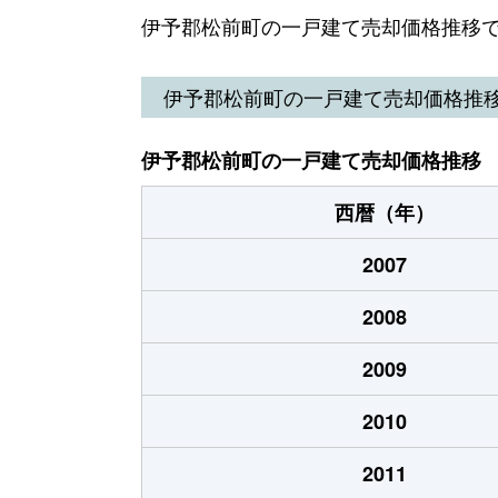
大字北黒田
2,100万円
松
伊予郡松前町の一戸建て売却価格推移
大字出作
2,600万円
北
伊予郡松前町の一戸建て売却価格推
大字昌農内
6,400万円
岡田
伊予郡松前町の一戸建て売却価格推移
大字筒井
2,200万円
古
西暦（年）
大字筒井
1,700万円
松
2007
大字筒井
2,200万円
松
2008
大字筒井
1,300万円
松
2009
大字永田
2,600万円
古
2010
大字西古泉
1,400万円
古
2011