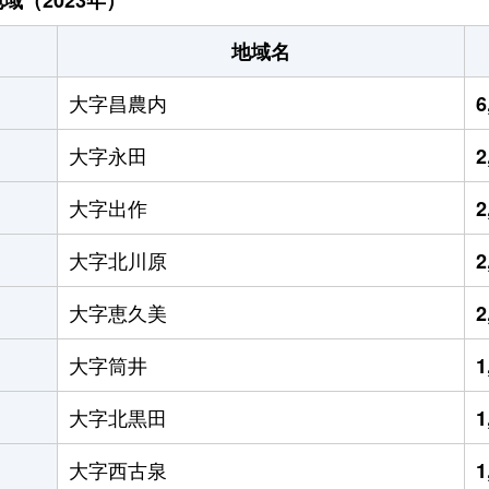
地域名
大字昌農内
6
大字永田
2
大字出作
2
大字北川原
2
大字恵久美
2
大字筒井
1
大字北黒田
1
大字西古泉
1