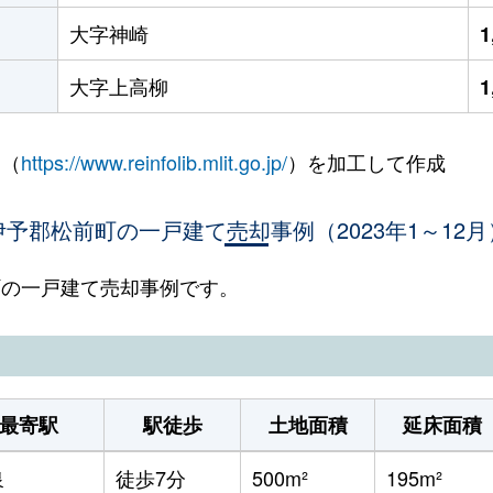
大字神崎
1
大字上高柳
1
 （
https://www.reinfolib.mlit.go.jp/
）を加工して作成
伊予郡松前町の一戸建て売却事例（2023年1～12月
前町の一戸建て売却事例です。
最寄駅
駅徒歩
土地面積
延床面積
泉
徒歩7分
500m²
195m²