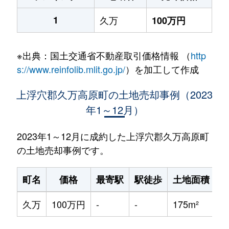
1
久万
100万円
※出典：国土交通省不動産取引価格情報 （
http
s://www.reinfolib.mlit.go.jp/
）を加工して作成
上浮穴郡久万高原町の土地売却事例（2023
年1～12月）
2023年1～12月に成約した上浮穴郡久万高原町
の土地売却事例です。
町名
価格
最寄駅
駅徒歩
土地面積
久万
100万円
-
-
175m²
1