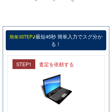
最短45秒 簡単入力でスグ分か
簡単3STEP♪
る！
STEP1
査定を依頼する