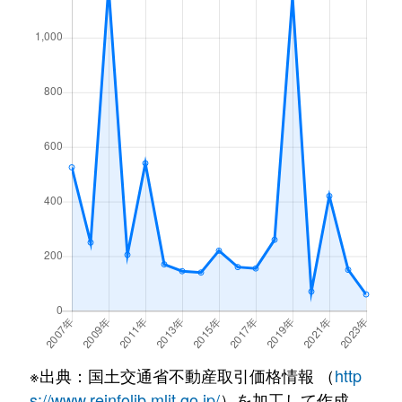
※出典：国土交通省不動産取引価格情報 （
http
s://www.reinfolib.mlit.go.jp/
）を加工して作成