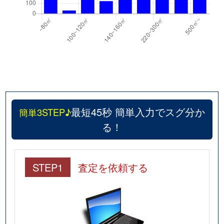
最短45秒 簡単入力でスグ分か
簡単3STEP♪
る！
STEP1
査定を依頼する