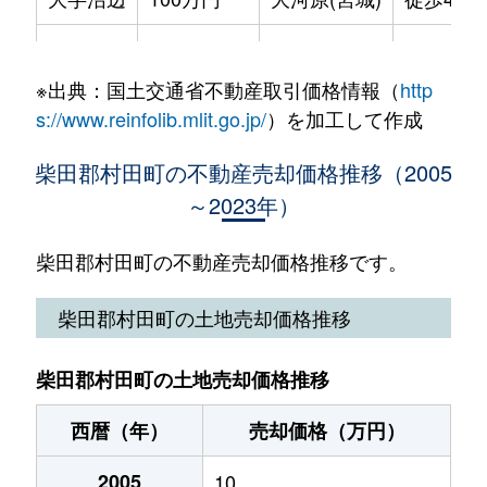
大字村田
950万円
大河原(宮城)
徒歩1時間
※出典：国土交通省不動産取引価格情報（
http
大字村田
950万円
大河原(宮城)
徒歩1時間
s://www.reinfolib.mlit.go.jp/
）を加工して作成
大字村田
280万円
大河原(宮城)
徒歩1時間
柴田郡村田町の不動産売却価格推移（2005
～2023年）
柴田郡村田町の不動産売却価格推移です。
柴田郡村田町の土地売却価格推移
柴田郡村田町の土地売却価格推移
西暦（年）
売却価格（万円）
2005
10