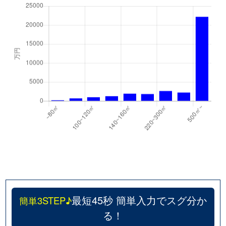
最短45秒 簡単入力でスグ分か
簡単3STEP♪
る！