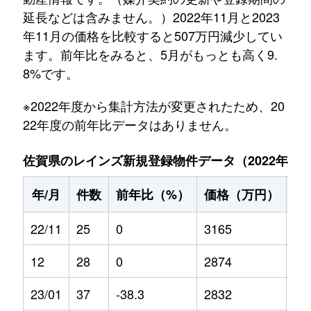
延長などは含みません。）2022年11月と2023
年11月の価格を比較すると507万円減少してい
ます。前年比をみると、5月がもっとも高く9.
8%です。
※2022年度から集計方法が変更されたため、20
22年度の前年比データはありません。
佐賀県のレインズ新規登録物件データ（2022年11月～
年/月
件数
前年比（%）
価格（万円）
前
22/11
25
0
3165
0
12
28
0
2874
0
23/01
37
-38.3
2832
1.7