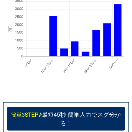
最短45秒 簡単入力でスグ分か
簡単3STEP♪
る！