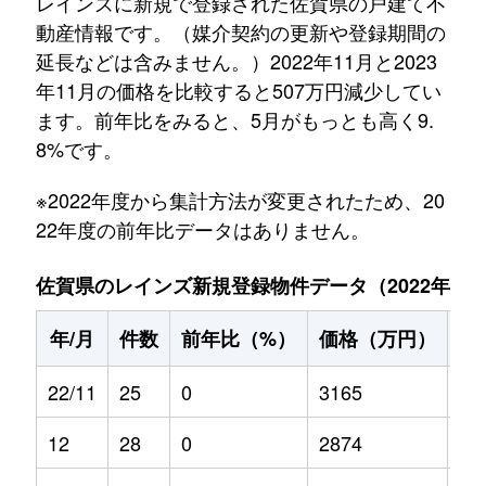
レインズに新規で登録された佐賀県の戸建て不
動産情報です。（媒介契約の更新や登録期間の
延長などは含みません。）2022年11月と2023
年11月の価格を比較すると507万円減少してい
ます。前年比をみると、5月がもっとも高く9.
8%です。
※2022年度から集計方法が変更されたため、20
22年度の前年比データはありません。
佐賀県のレインズ新規登録物件データ（2022年11月～
年/月
件数
前年比（%）
価格（万円）
前
22/11
25
0
3165
0
12
28
0
2874
0