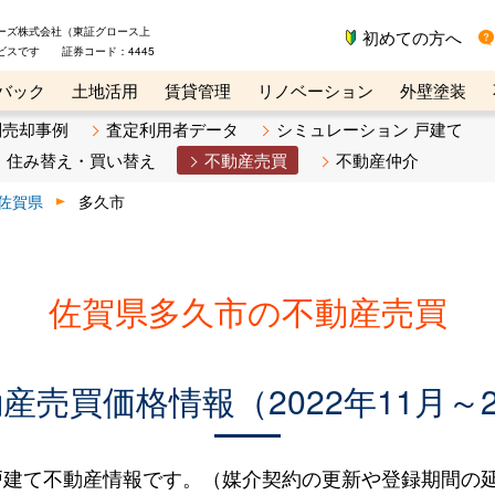
ーズ株式会社（東証グロース上
初めての方へ
ビスです 証券コード：4445
バック
土地活用
賃貸管理
リノベーション
外壁塗装
ライン講座
リビンマガジンBiz
不動産売却ご相談デスク
別売却事例
査定利用者データ
シミュレーション 戸建て
住み替え・買い替え
不動産売買
不動産仲介
佐賀県
多久市
佐賀県多久市の不動産売買
売買価格情報（2022年11月～2
建て不動産情報です。（媒介契約の更新や登録期間の延長