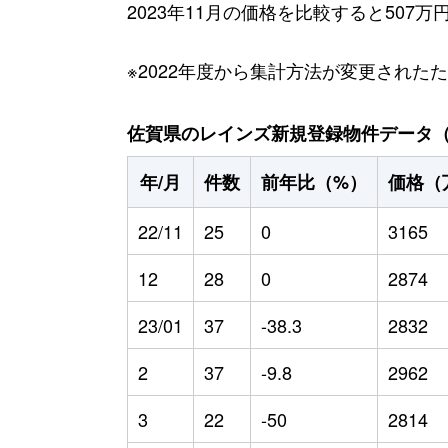
2023年11月の価格を比較すると507
※2022年度から集計方法が変更された
佐賀県のレインズ新規登録物件データ（20
年/月
件数
前年比（%）
価格（
22/11
25
0
3165
12
28
0
2874
23/01
37
-38.3
2832
2
37
-9.8
2962
3
22
-50
2814