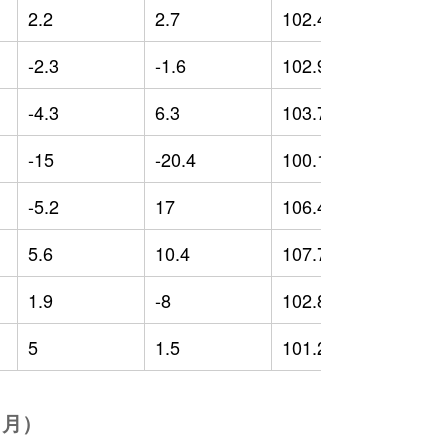
2.2
2.7
102.42
-
-2.3
-1.6
102.92
-
-4.3
6.3
103.74
2
-15
-20.4
100.19
-
-5.2
17
106.49
-
5.6
10.4
107.78
4
1.9
-8
102.83
-
5
1.5
101.26
-