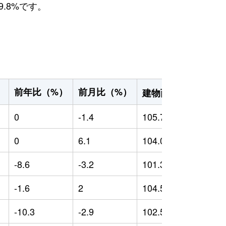
.8%です。
2
前年比（%）
前月比（%）
）
建物面積（m
）
0
-1.4
105.73
0
0
6.1
104.05
0
-8.6
-3.2
101.33
-
-1.6
2
104.58
-
-10.3
-2.9
102.59
-